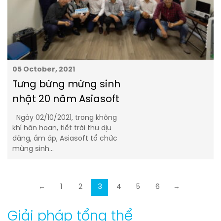
05 October, 2021
Tưng bừng mừng sinh
nhật 20 năm Asiasoft
Ngày 02/10/2021, trong không
khí hân hoan, tiết trời thu dịu
dàng, ấm áp, Asiasoft tổ chức
mừng sinh…
←
1
2
3
4
5
6
→
Giải pháp tổng thể