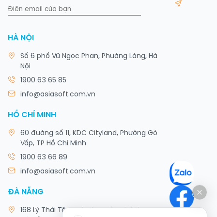
HÀ NỘI
Số 6 phố Vũ Ngọc Phan, Phường Láng, Hà
Nội
1900 63 65 85
info@asiasoft.com.vn
HỒ CHÍ MINH
60 đường số 11, KDC Cityland, Phường Gò
Vấp, TP Hồ Chí Minh
1900 63 66 89
info@asiasoft.com.vn
ĐÀ NẴNG
168 Lý Thái Tông, Phường Hòa Khánh, TP