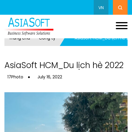
VN
Trang chủ
Công ty
AsiaSoft HCM_Du lịch hè 20
AsiaSoft HCM_Du lịch hè 2022
17Photo
●
July 16, 2022