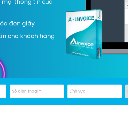
t mọi thông tin của
Hóa đơn giấy
tin cho khách hàng
*