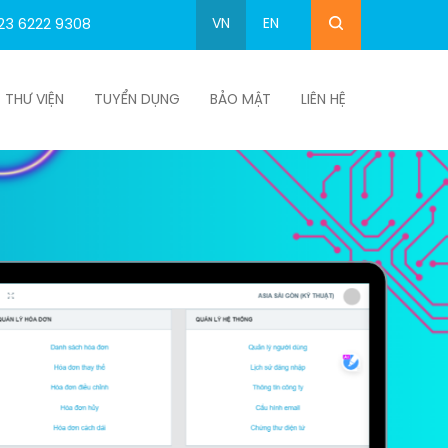
VN
EN
23 6222 9308
THƯ VIỆN
TUYỂN DỤNG
BẢO MẬT
LIÊN HỆ