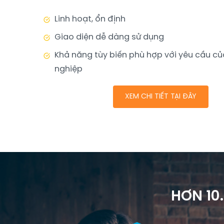
Linh hoạt, ổn định
Giao diện dễ dàng sử dụng
Khả năng tùy biến phù hợp với yêu cầu c
nghiệp
XEM CHI TIẾT TẠI ĐÂY
HƠN 10