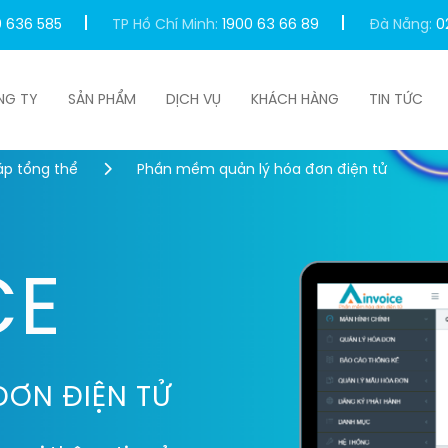
0 636 585
TP Hồ Chí Minh:
1900 63 66 89
Đà Nẵng:
0
NG TY
SẢN PHẨM
DỊCH VỤ
KHÁCH HÀNG
TIN TỨC
áp tổng thể
Phần mềm quản lý hóa đơn điện tử
CE
ĐƠN ĐIỆN TỬ