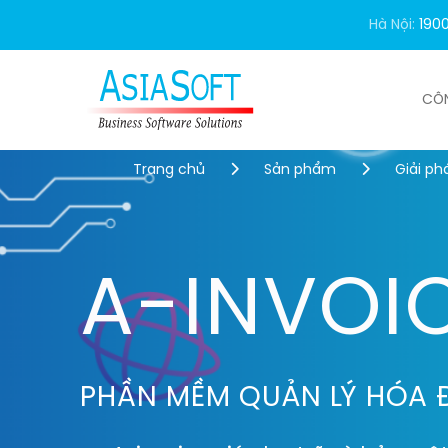
Hà Nội:
190
CÔ
Trang chủ
Sản phẩm
Giải ph
A-INVOI
PHẦN MỀM QUẢN LÝ HÓA 