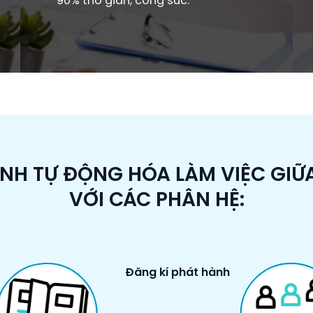
90% thờ gian, công sức.
ÌNH TỰ ĐỘNG HÓA LÀM VIỆC GIỮ
VỚI CÁC PHÂN HỆ:
Đăng kí phát hành