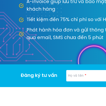
A-invoice giúp lưu trữ và bảo mậ
khách hàng
Tiết kiệm đến 75% chi phí so với 
Phát hành hóa đơn và gửi thông 
qua email, SMS chưa đến 5 phút
Đăng ký tư vấn
*