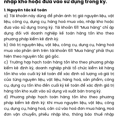
nhập kho hoặc đưa vào sử dụng trong kỳ.
1. Nguyên tắc kế toán
a) Tài khoản này dùng để phản ánh trị giá nguyên liệu, vật
liệu, công cụ, dụng cụ, hàng hoá mua vào, nhập kho hoặc
đưa vào sử dụng trong kỳ. Tài khoản 611 “Mua hàng” chỉ áp
dụng đối với doanh nghiệp kế toán hàng tồn kho theo
phương pháp kiểm kê định kỳ.
b) Giá trị nguyên liệu, vật liệu, công cụ, dụng cụ, hàng hoá
mua vào phản ánh trên tài khoản 611 “Mua hàng” phải thực
hiện theo nguyên tắc giá gốc.
c) Trường hợp hạch toán hàng tồn kho theo phương pháp
kiểm kê định kỳ, doanh nghiệp phải tổ chức kiểm kê hàng
tồn kho vào cuối kỳ kế toán để xác định số lượng và giá trị
của từng nguyên liệu, vật liệu, hàng hoá, sản phẩm, công
cụ, dụng cụ tồn kho đến cuối kỳ kế toán để xác định giá trị
hàng tồn kho xuất vào sử dụng và xuất bán trong kỳ.
d) Phương pháp hạch toán hàng tồn kho theo phương
pháp kiểm kê định kỳ: Khi mua nguyên liệu, vật liệu, công
cụ, dụng cụ, hàng hoá, căn cứ vào hoá đơn mua hàng, Hoá
đơn vận chuyển, phiếu nhập kho, thông báo thuế nhập