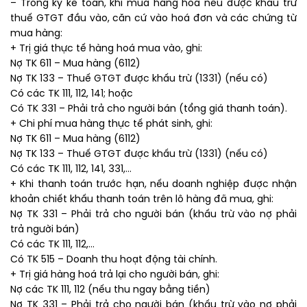
– Trong kỳ kế toán, khi mua hàng hoá nếu được khấu trừ
thuế GTGT đầu vào, căn cứ vào hoá đơn và các chứng từ
mua hàng:
+ Trị giá thực tế hàng hoá mua vào, ghi:
Nợ TK 611 – Mua hàng (6112)
Nợ TK 133 – Thuế GTGT được khấu trừ (1331) (nếu có)
Có các TK 111, 112, 141; hoặc
Có TK 331 – Phải trả cho người bán (tổng giá thanh toán).
+ Chi phí mua hàng thực tế phát sinh, ghi:
Nợ TK 611 – Mua hàng (6112)
Nợ TK 133 – Thuế GTGT được khấu trừ (1331) (nếu có)
Có các TK 111, 112, 141, 331,…
+ Khi thanh toán trước hạn, nếu doanh nghiệp được nhận
khoản chiết khấu thanh toán trên lô hàng đã mua, ghi:
Nợ TK 331 – Phải trả cho người bán (khấu trừ vào nợ phải
trả người bán)
Có các TK 111, 112,…
Có TK 515 – Doanh thu hoạt động tài chính.
+ Trị giá hàng hoá trả lại cho người bán, ghi:
Nợ các TK 111, 112 (nếu thu ngay bằng tiền)
Nợ TK 331 – Phải trả cho người bán (khấu trừ vào nợ phải