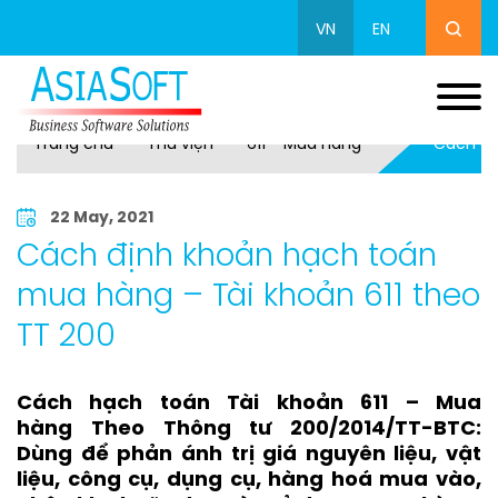
VN
EN
Trang chủ
Thư viện
611 - Mua hàng
Cách đị
22 May, 2021
Cách định khoản hạch toán
mua hàng – Tài khoản 611 theo
TT 200
Cách hạch toán Tài khoản 611 – Mua
hàng Theo Thông tư 200/2014/TT-BTC:
Dùng để phản ánh trị giá nguyên liệu, vật
liệu, công cụ, dụng cụ, hàng hoá mua vào,