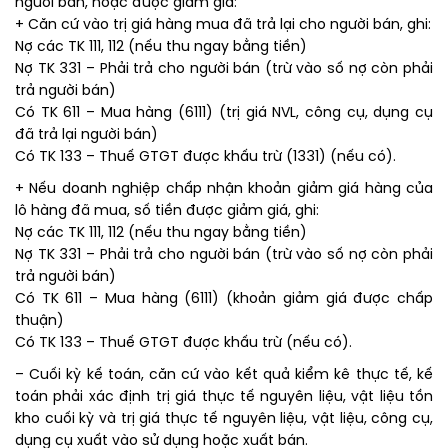
người bán, hoặc được giảm giá:
+ Căn cứ vào trị giá hàng mua đã trả lại cho người bán, ghi:
Nợ các TK 111, 112 (nếu thu ngay bằng tiền)
Nợ TK 331 – Phải trả cho người bán (trừ vào số nợ còn phải
trả người bán)
Có TK 611 – Mua hàng (6111) (trị giá NVL, công cụ, dụng cụ
đã trả lại người bán)
Có TK 133 – Thuế GTGT được khấu trừ (1331) (nếu có).
+ Nếu doanh nghiệp chấp nhận khoản giảm giá hàng của
lô hàng đã mua, số tiền được giảm giá, ghi:
Nợ các TK 111, 112 (nếu thu ngay bằng tiền)
Nợ TK 331 – Phải trả cho người bán (trừ vào số nợ còn phải
trả người bán)
Có TK 611 – Mua hàng (6111) (khoản giảm giá được chấp
thuận)
Có TK 133 – Thuế GTGT được khấu trừ (nếu có).
– Cuối kỳ kế toán, căn cứ vào kết quả kiểm kê thực tế, kế
toán phải xác định trị giá thực tế nguyên liệu, vật liệu tồn
kho cuối kỳ và trị giá thực tế nguyên liệu, vật liệu, công cụ,
dụng cụ xuất vào sử dụng hoặc xuất bán.