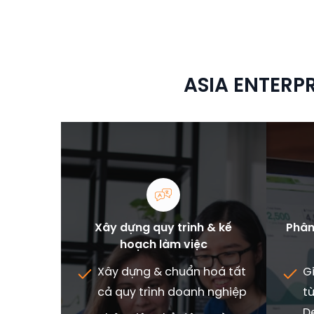
ASIA ENTERPR
Xây dựng quy trình & kế
Phân
hoạch làm việc
Xây dựng & chuẩn hoá tất
G
cả quy trình doanh nghiệp
t
De