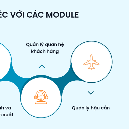
IỆC VỚI CÁC MODULE
Quản lý quan hệ
khách hàng
nh và
Quản lý hậu cần
n xuất