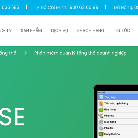
0 636 585
TP Hồ Chí Minh:
1900 63 66 89
Đà Nẵng:
0
NG TY
SẢN PHẨM
DỊCH VỤ
KHÁCH HÀNG
TIN TỨC
tổng thể
Phần mềm quản lý tổng thể doanh nghiệp
SE