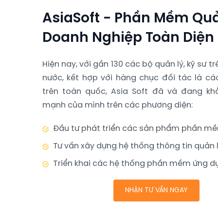
AsiaSoft - Phần Mềm Quả
Doanh Nghiệp Toàn Diện
Hiện nay, với gần 130 các bộ quản lý, kỹ sư t
nước, kết hợp với hàng chục đối tác là cá
trên toàn quốc, Asia Soft đã và đang kh
mạnh của mình trên các phương diện:
Đầu tư phát triển các sản phẩm phần m
Tư vấn xây dựng hệ thống thông tin quản 
Triển khai các hệ thống phần mềm ứng d
NHẬN TƯ VẤN NGAY