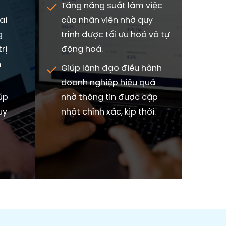
Tăng năng suất làm việc
ai
của nhân viên nhờ quy
g
trình được tối ưu hoá và tự
rị
động hoá.
n
Giúp lãnh đạo điều hành
doanh nghiệp hiệu quả
úp
nhờ thông tin được cập
uy
nhật chính xác, kịp thời.