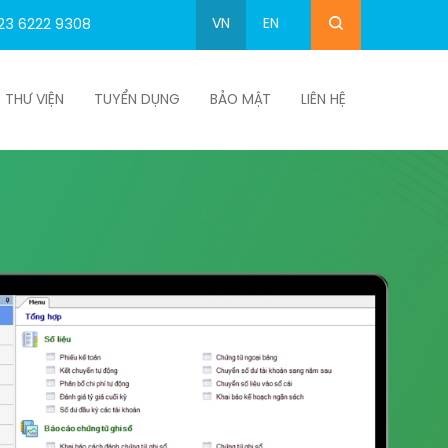
VN
EN
23 6222 9308
THƯ VIỆN
TUYỂN DỤNG
BẢO MẬT
LIÊN HỆ