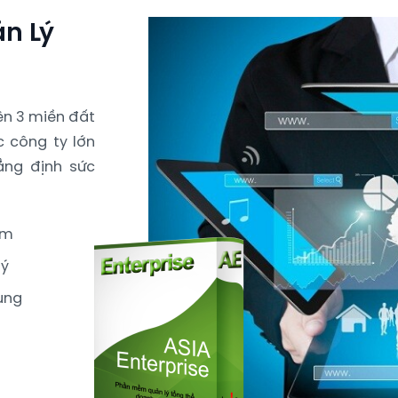
n Lý
rên 3 miền đất
c công ty lớn
ẳng định sức
ềm
lý
ụng