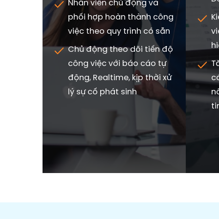
Nhân viên chủ động và
phối hợp hoàn thành công
K
việc theo quy trình có sẵn
vi
hi
Chủ động theo dõi tiến độ
công việc với báo cáo tự
T
động, Realtime, kịp thời xử
c
lý sự cố phát sinh
n
ti