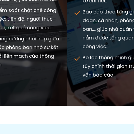
kê chi tiết.
iểm soát chặt chẽ công
Báo cáo theo từng gi
ệc: tiến độ, người thực
đoạn, cá nhân, phòn
ện, kết quả công việc.
ban,... giúp nhà quản t
nắm được tổng qua
ăng cường phối hợp giữa
công việc.
ác phòng ban nhờ sự kết
ối liền mạch của thông
Bộ lọc thông minh gi
n.
tùy chỉnh thời gian tr
vấn báo cáo