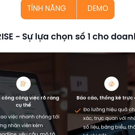
TÍNH NĂNG
DEMO
ISE - Sự lựa chọn số 1 cho doa
 công công việc rõ ràng
Báo cáo, thống kê trực
cụ thể
Đo lường hiệu quả ch
iao việc nhanh chóng tới
xác, trực quan với n
ừng nhân viên kèm
số liệu, bảng biểu, t
adline, yêu cầu, mô tả,...