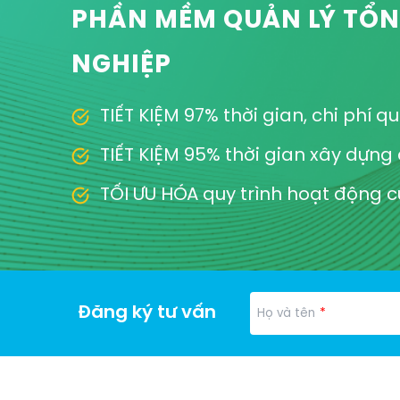
PHẦN MỀM QUẢN LÝ TỔ
NGHIỆP
TIẾT KIỆM 97% thời gian, chi phí 
TIẾT KIỆM 95% thời gian xây dựng 
TỐI ƯU HÓA quy trình hoạt động 
Đăng ký tư vấn
*