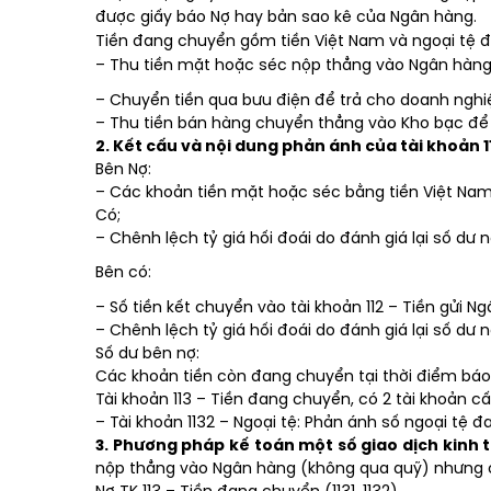
được giấy báo Nợ hay bản sao kê của Ngân hàng.
Tiền đang chuyển gồm tiền Việt Nam và ngoại tệ 
– Thu tiền mặt hoặc séc nộp thẳng vào Ngân hàng
– Chuyển tiền qua bưu điện để trả cho doanh nghi
– Thu tiền bán hàng chuyển thẳng vào Kho bạc để 
2. Kết cấu và nội dung phản ánh của tài khoản 
Bên Nợ:
– Các khoản tiền mặt hoặc séc bằng tiền Việt Na
Có;
– Chênh lệch tỷ giá hối đoái do đánh giá lại số dư 
Bên có:
– Số tiền kết chuyển vào tài khoản 112 – Tiền gửi N
– Chênh lệch tỷ giá hối đoái do đánh giá lại số dư 
Số dư bên nợ:
Các khoản tiền còn đang chuyển tại thời điểm báo
Tài khoản 113 – Tiền đang chuyển, có 2 tài khoản cấ
– Tài khoản 1132 – Ngoại tệ: Phản ánh số ngoại tệ 
3. Phương pháp kế toán một số giao dịch kinh 
nộp thẳng vào Ngân hàng (không qua quỹ) nhưng c