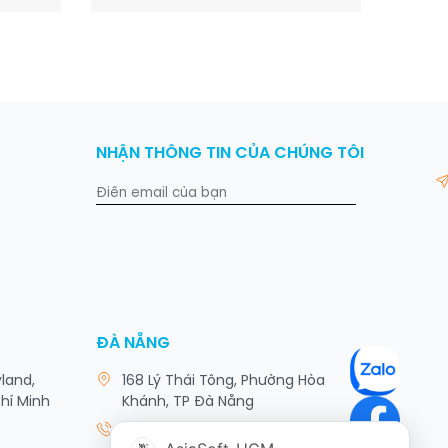
NHẬN THÔNG TIN CỦA CHÚNG TÔI
ĐÀ NẴNG
yland,
168 Lý Thái Tông, Phường Hòa
hí Minh
Khánh, TP Đà Nẵng
023 6222 9308