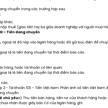
đang chuyển trong các trường hợp sau:
;
ệp khác;
nộp thuế (giao tiền tay ba giữa doanh nghiệp với người mua h
113 – Tiền đang chuyển
m, ngoại tệ đã nộp vào Ngân hàng hoặc đã gửi bưu điện để ch
ngoại tệ là tiền đang chuyển tại thời điểm báo cáo.
gân hàng, hoặc tài khoản có liên quan;
ngoại tệ là tiền đang chuyển tại thời điểm báo cáo.
 cáo.
p 2:- Tài khoản 1131 – Tiền Việt Nam: Phản ánh số tiền Việt Nam
đang chuyển.
tế chủ yếu
a) Thu tiền bán hàng, tiền nợ của khách hàng hoặ
hưa nhận được giấy báo Có của Ngân hàng, ghi: