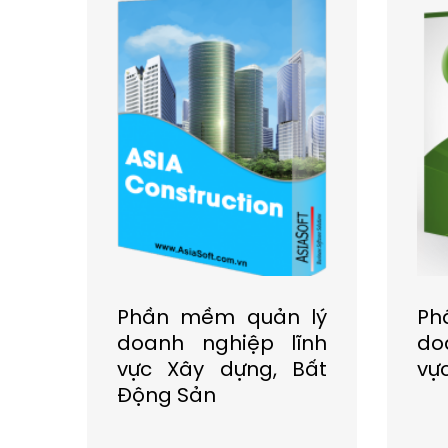
 lý
Phần mềm quản lý
Ph
ĩnh
doanh nghiệp lĩnh
do
 Du
vực Xây dựng, Bất
vự
Động Sản