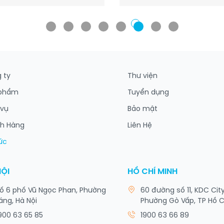
 ty
Thư viện
 phẩm
Tuyển dụng
 vụ
Bảo mật
h Hàng
Liên Hệ
tức
NỘI
HỒ CHÍ MINH
ố 6 phố Vũ Ngọc Phan, Phường
60 đường số 11, KDC Cit
áng, Hà Nội
Phường Gò Vấp, TP Hồ C
900 63 65 85
1900 63 66 89