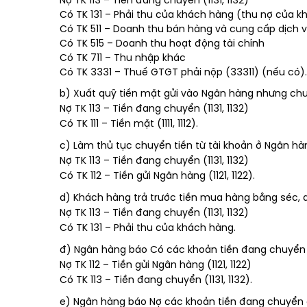
Nợ TK 113 – Tiền đang chuyển (1131, 1132)
Có TK 131 – Phải thu của khách hàng (thu nợ của 
Có TK 511 – Doanh thu bán hàng và cung cấp dịch 
Có TK 515 – Doanh thu hoạt động tài chính
Có TK 711 – Thu nhập khác
Có TK 3331 – Thuế GTGT phải nộp (33311) (nếu có).
b) Xuất quỹ tiền mặt gửi vào Ngân hàng nhưng chư
Nợ TK 113 – Tiền đang chuyển (1131, 1132)
Có TK 111 – Tiền mặt (1111, 1112).
c) Làm thủ tục chuyển tiền từ tài khoản ở Ngân h
Nợ TK 113 – Tiền đang chuyển (1131, 1132)
Có TK 112 – Tiền gửi Ngân hàng (1121, 1122).
d) Khách hàng trả trước tiền mua hàng bằng séc,
Nợ TK 113 – Tiền đang chuyển (1131, 1132)
Có TK 131 – Phải thu của khách hàng.
đ) Ngân hàng báo Có các khoản tiền đang chuyển đ
Nợ TK 112 – Tiền gửi Ngân hàng (1121, 1122)
Có TK 113 – Tiền đang chuyển (1131, 1132).
e) Ngân hàng báo Nợ các khoản tiền đang chuyển đ