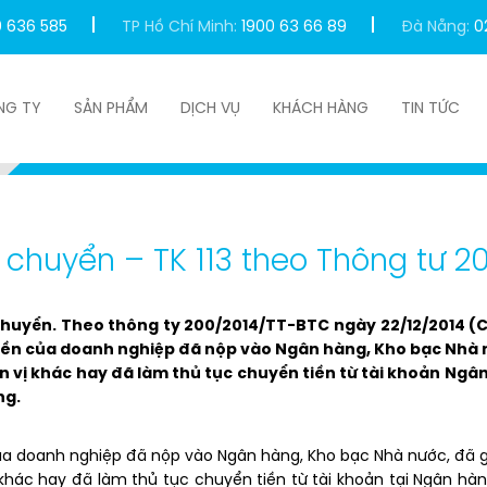
0 636 585
TP Hồ Chí Minh:
1900 63 66 89
Đà Nẵng:
0
NG TY
SẢN PHẨM
DỊCH VỤ
KHÁCH HÀNG
TIN TỨC
Cách hạch toán tiền đang chuyển – TK 113 theo Thông
g chuyển – TK 113 theo Thông tư 2
huyển. Theo thông ty 200/2014/TT-BTC ngày 22/12/2014 (Có 
iền của doanh nghiệp đã nộp vào Ngân hàng, Kho bạc Nhà 
 vị khác hay đã làm thủ tục chuyển tiền từ tài khoản Ng
ng.
ủa doanh nghiệp đã nộp vào Ngân hàng, Kho bạc Nhà nước, đã
khác hay đã làm thủ tục chuyển tiền từ tài khoản tại Ngân h