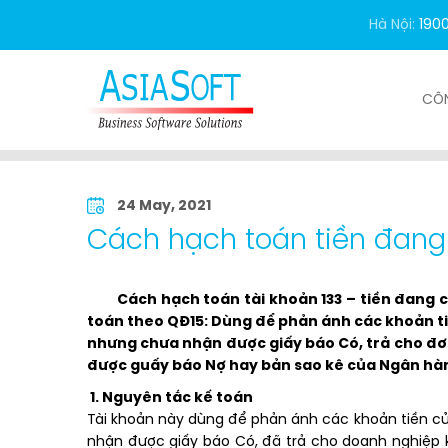
Hà Nội:
190
CÔ
Trang chủ
Thư viện
113 - Tiền đang chuyển
24 May, 2021
Cách hạch toán tiền đan
Cách hạch toán tài khoản 133 – tiền đang c
toán theo QĐ15: Dùng để phản ánh các khoản t
nhưng chưa nhận được giấy báo Có, trả cho đơn
được guấy báo Nợ hay bản sao kê của Ngân hà
1. Nguyên tắc kế toán
Tài khoản này dùng để phản ánh các khoản tiền c
nhận được giấy báo Có, đã trả cho doanh nghiệp 