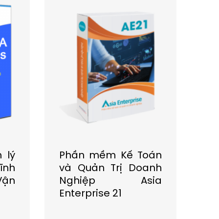
 lý
Phần mềm Kế Toán
Ph
ĩnh
và Quản Trị Doanh
ng
Vận
Nghiệp Asia
Enterprise 21