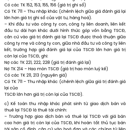
Có các TK 152, 153, 155, 156 (giá trị ghi sổ)
Có TK 711 – Thu nhập khác (chênh lệch giữa giá đánh giá lại
lớn hơn giá trị ghi sổ của vật tư, hàng hoá).
– Khi đầu tư vào công ty con, công ty liên doanh, liên kết
đầu tư dài hạn khác dưới hình thức góp vốn bằng TSCĐ,
căn cứ vào giá trị đánh giá lại TSCĐ được thoả thuận giữa
công ty mẹ và công ty con, giữa nhà đầu tư và công ty liên
kết, trường hợp giá đánh giá lại của TSCĐ lớn hơn giá trị
còn lại của TSCĐ, ghi:
Nợ các TK 221, 222, 228 (giá trị đánh giá lại)
Nợ TK 214 – Hao mòn TSCĐ (giá trị hao mòn luỹ kế)
Có các TK 211, 213 (nguyên giá)
Có TK 711 – Thu nhập khác (chênh lệch giữa giá trị đánh giá
lại của
TSCĐ lớn hơn giá trị còn lại của TSCĐ).
c) Kế toán thu nhập khác phát sinh từ giao dịch bán và
thuê lại TSCĐ là thuê tài chính:
– Trường hợp giao dịch bán và thuê lại TSCĐ với giá bán
cao hơn giá trị còn lại của TSCĐ, khi hoàn tất thủ tục bán
tài sản cố định, căn cứ vào hoá đơn và các chứng từ liên