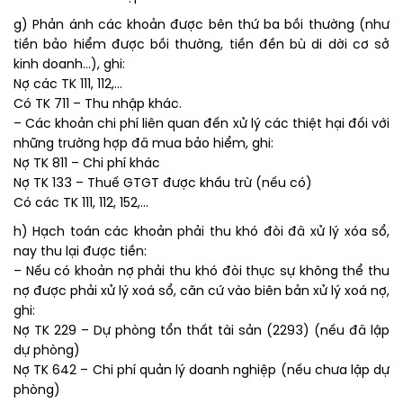
g) Phản ánh các khoản được bên thứ ba bồi thường (như
tiền bảo hiểm được bồi thường, tiền đền bù di dời cơ sở
kinh doanh…), ghi:
Nợ các TK 111, 112,…
Có TK 711 – Thu nhập khác.
– Các khoản chi phí liên quan đến xử lý các thiệt hại đối với
những trường hợp đã mua bảo hiểm, ghi:
Nợ TK 811 – Chi phí khác
Nợ TK 133 – Thuế GTGT được khấu trừ (nếu có)
Có các TK 111, 112, 152,…
h) Hạch toán các khoản phải thu khó đòi đã xử lý xóa sổ,
nay thu lại được tiền:
– Nếu có khoản nợ phải thu khó đòi thực sự không thể thu
nợ được phải xử lý xoá sổ, căn cứ vào biên bản xử lý xoá nợ,
ghi:
Nợ TK 229 – Dự phòng tổn thất tài sản (2293) (nếu đã lập
dự phòng)
Nợ TK 642 – Chi phí quản lý doanh nghiệp (nếu chưa lập dự
phòng)