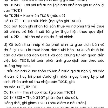
Nợ TK 811 – Chi phí khác (tính bằng giá bán TSCĐ)
Nợ TK 242 – Chi phí trả trước (giá bán nhỏ hơn giá trị còn lại
của TSCĐ)
Nợ TK 214 – Hao mòn TSCĐ (nếu có)
Có TK 211 – TSCĐ hữu hình (nguyên giá TSCĐ).
Các bút toán ghi nhận tài sản thuê và nợ phải trả về thuê
tài chính, trả tiền thuê từng kỳ thực hiện theo quy định
tại TK 212 – Tài sản cố định thuê tài chính.
d) Kế toán thu nhập khác phát sinh từ giao dịch bán và
thuê lại TSCĐ là thuê hoạt động: Khi bán TSCĐ và thuê lại,
căn cứ vào Hóa đơn GTGT và các chứng từ liên quan đến
việc bán TSCĐ, kế toán phản ánh giao dịch bán theo các
trường hợp sau:
– Nếu giá bán được thỏa thuận ở mức giá trị hợp lý thì các
khoản lỗ hay lãi phải được ghi nhận ngay trong kỳ phát
sinh. Phản ánh số thu nhập bán TSCĐ, ghi:
Nợ các TK 111, 112, 131,…
Có TK 711 – Thu nhập khác (giá bán TSCĐ)
Có TK 3331 – Thuế GTGT phải nộp (nếu có).
Đồng thời, ghi giảm TSCĐ (như điểm c nêu trên)