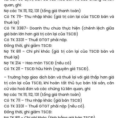
quan, ghi:
Nợ các TK 111, 112, 131 (tổng giá thanh toán)
Có TK 711- Thu nhập khác (giá trị còn lại của TSCĐ bán và
thuê lại)
Có TK 3387- Doanh thu chưa thực hiện (chênh lệch giữa
giá bán lớn hơn giá trị còn lại của TSCĐ)
Có TK 3331 – Thuế GTGT phải nộp.
Đồng thời, ghi giảm TSCĐ:
Nợ TK 811 – Chi phí khác (giá trị còn lại của TSCĐ bán và
thuê lại)
Nợ TK 214 – Hao mòn TSCĐ (nếu có)
Có TK 211 – TSCĐ hữu hình (nguyên giá TSCĐ).
– Trường hợp giao dịch bán và thuê lại với giá thấp hơn giá
trị còn lại của TSCĐ, khi hoàn tất thủ tục bán tài sản, căn
cứ vào hoá đơn và các chứng từ liên quan, ghi:
Nợ các TK 111, 112, 131 (tổng giá thanh toán)
Có TK 711 – Thu nhập khác (giá bán TSCĐ)
Có TK 3331 – Thuế GTGT phải nộp (nếu có).
Đồng thời, ghi giảm TSCĐ: