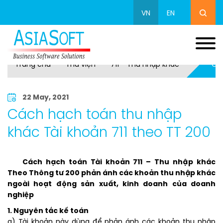
VN
EN
Trang chủ
Thư viện
711 - Thu nhập khác
Các
22 May, 2021
Cách hạch toán thu nhập
khác Tài khoản 711 theo TT 200
Cách hạch toán Tài khoản 711 – Thu nhập khác
Theo Thông tư 200 phản ánh các khoản thu nhập khác
ngoài hoạt động sản xuất, kinh doanh của doanh
nghiệp
1. Nguyên tắc kế toán
a) Tài khoản này dùng để phản ánh các khoản thu nhập