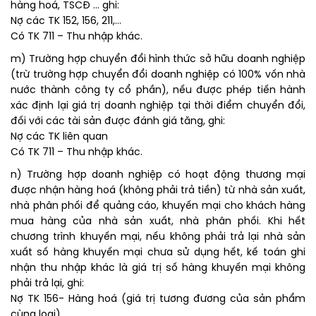
hàng hoá, TSCĐ … ghi:
Nợ các TK 152, 156, 211,…
Có TK 711 – Thu nhập khác.
m) Trường hợp chuyển đổi hình thức sở hữu doanh nghiệp
(trừ trường hợp chuyển đổi doanh nghiệp có 100% vốn nhà
nước thành công ty cổ phần), nếu được phép tiến hành
xác định lại giá trị doanh nghiệp tại thời điểm chuyển đổi,
đối với các tài sản được đánh giá tăng, ghi:
Nợ các TK liên quan
Có TK 711 – Thu nhập khác.
n) Trường hợp doanh nghiệp có hoạt động thương mại
được nhận hàng hoá (không phải trả tiền) từ nhà sản xuất,
nhà phân phối để quảng cáo, khuyến mại cho khách hàng
mua hàng của nhà sản xuất, nhà phân phối. Khi hết
chương trình khuyến mại, nếu không phải trả lại nhà sản
xuất số hàng khuyến mại chưa sử dụng hết, kế toán ghi
nhận thu nhập khác là giá trị số hàng khuyến mại không
phải trả lại, ghi:
Nợ TK 156- Hàng hoá (giá trị tương đương của sản phẩm
cùng loại)