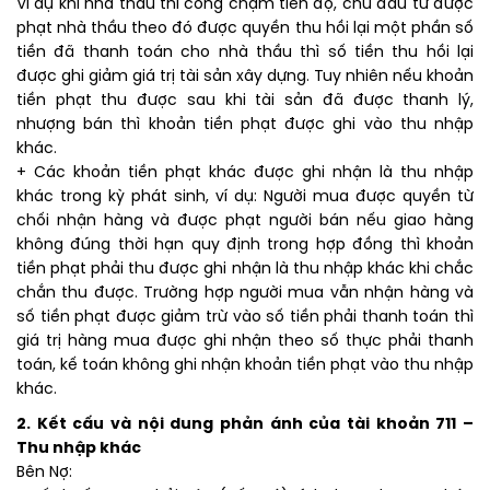
Ví dụ khi nhà thầu thi công chậm tiến độ, chủ đầu tư được
phạt nhà thầu theo đó được quyền thu hồi lại một phần số
tiền đã thanh toán cho nhà thầu thì số tiền thu hồi lại
được ghi giảm giá trị tài sản xây dựng. Tuy nhiên nếu khoản
tiền phạt thu được sau khi tài sản đã được thanh lý,
nhượng bán thì khoản tiền phạt được ghi vào thu nhập
khác.
+ Các khoản tiền phạt khác được ghi nhận là thu nhập
khác trong kỳ phát sinh, ví dụ: Người mua được quyền từ
chối nhận hàng và được phạt người bán nếu giao hàng
không đúng thời hạn quy định trong hợp đồng thì khoản
tiền phạt phải thu được ghi nhận là thu nhập khác khi chắc
chắn thu được. Trường hợp người mua vẫn nhận hàng và
số tiền phạt được giảm trừ vào số tiền phải thanh toán thì
giá trị hàng mua được ghi nhận theo số thực phải thanh
toán, kế toán không ghi nhận khoản tiền phạt vào thu nhập
khác.
2. Kết cấu và nội dung phản ánh của tài khoản 711 –
Thu nhập khác
Bên Nợ: