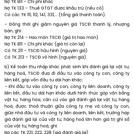
Nợ TK 811 – Chi phí khác
Nợ TK 133 – Thuế GTGT được khấu trừ (nếu có)
Có các TK 111, 112, 141, 331,… (tổng giá thanh toán).
– Đồng thời ghi giảm nguyên giá TSCĐ thanh lý, nhượng
bán, ghi:
Nợ TK 214 – Hao mòn TSCĐ (giá trị hao mòn)
Nợ TK 811 – Chi phí khác (giá trị còn lại)
Có TK 211 – TSCĐ hữu hình (nguyên giá)
Có TK 213 – TSCĐ vô hình (nguyên giá).
b) Kế toán thu nhập khác phát sinh khi đánh giá lại vật tư,
hàng hoá, TSCĐ đưa đi đầu tư vào công ty con, công ty
liên kết, góp vốn đầu tư dài hạn khác:
– Khi đầu tư vào công ty con, công ty liên doanh, công ty
liên kết, đầu tư dài hạn khác dưới hình thức góp vốn bằng
vật tư, hàng hóa, căn cứ vào giá đánh giá lại vật tư, hàng
hoá, được thoả thuận giữa công ty mẹ và công ty con,
giữa nhà đầu tư và công ty liên doanh, liên kết, trường hợp
giá đánh giá lại của vật tư, hàng hoá lớn hơn giá trị ghi sổ
của vật tư, hàng hoá, ghi:
Nợ các TK 221, 222, 228 (giá đánh giá lại)