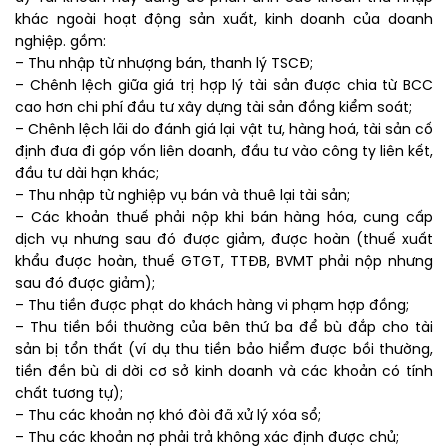
khác ngoài hoạt động sản xuất, kinh doanh của doanh
nghiệp. gồm:
– Thu nhập từ nhượng bán, thanh lý TSCĐ;
– Chênh lệch giữa giá trị hợp lý tài sản được chia từ BCC
cao hơn chi phí đầu tư xây dựng tài sản đồng kiểm soát;
– Chênh lệch lãi do đánh giá lại vật tư, hàng hoá, tài sản cố
định đưa đi góp vốn liên doanh, đầu tư vào công ty liên kết,
đầu tư dài hạn khác;
– Thu nhập từ nghiệp vụ bán và thuê lại tài sản;
– Các khoản thuế phải nộp khi bán hàng hóa, cung cấp
dịch vụ nhưng sau đó được giảm, được hoàn (thuế xuất
khẩu được hoàn, thuế GTGT, TTĐB, BVMT phải nộp nhưng
sau đó được giảm);
– Thu tiền được phạt do khách hàng vi phạm hợp đồng;
– Thu tiền bồi thường của bên thứ ba để bù đắp cho tài
sản bị tổn thất (ví dụ thu tiền bảo hiểm được bồi thường,
tiền đền bù di dời cơ sở kinh doanh và các khoản có tính
chất tương tự);
– Thu các khoản nợ khó đòi đã xử lý xóa sổ;
– Thu các khoản nợ phải trả không xác định được chủ;