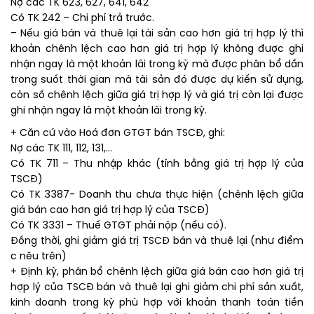
Nợ các TK 623, 627, 641, 642
Có TK 242 – Chi phí trả trước.
– Nếu giá bán và thuê lại tài sản cao hơn giá trị hợp lý thì
khoản chênh lệch cao hơn giá trị hợp lý không được ghi
nhận ngay là một khoản lãi trong kỳ mà được phân bổ dần
trong suốt thời gian mà tài sản đó được dự kiến sử dụng,
còn số chênh lệch giữa giá trị hợp lý và giá trị còn lại được
ghi nhận ngay là một khoản lãi trong kỳ.
+ Căn cứ vào Hoá đơn GTGT bán TSCĐ, ghi:
Nợ các TK 111, 112, 131,…
Có TK 711 – Thu nhập khác (tính bằng giá trị hợp lý của
TSCĐ)
Có TK 3387- Doanh thu chưa thực hiện (chênh lệch giữa
giá bán cao hơn giá trị hợp lý của TSCĐ)
Có TK 3331 – Thuế GTGT phải nộp (nếu có).
Đồng thời, ghi giảm giá trị TSCĐ bán và thuê lại (như điểm
c nêu trên)
+ Định kỳ, phân bổ chênh lệch giữa giá bán cao hơn giá trị
hợp lý của TSCĐ bán và thuê lại ghi giảm chi phí sản xuất,
kinh doanh trong kỳ phù hợp với khoản thanh toán tiền