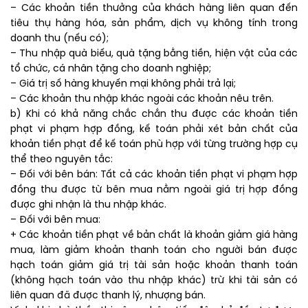
– Các khoản tiền thưởng của khách hàng liên quan đến
tiêu thụ hàng hóa, sản phẩm, dịch vụ không tính trong
doanh thu (nếu có);
– Thu nhập quà biếu, quà tặng bằng tiền, hiện vật của các
tổ chức, cá nhân tặng cho doanh nghiệp;
– Giá trị số hàng khuyến mại không phải trả lại;
– Các khoản thu nhập khác ngoài các khoản nêu trên.
b) Khi có khả năng chắc chắn thu được các khoản tiền
phạt vi phạm hợp đồng, kế toán phải xét bản chất của
khoản tiền phạt để kế toán phù hợp với từng trường hợp cụ
thể theo nguyên tắc:
– Đối với bên bán: Tất cả các khoản tiền phạt vi phạm hợp
đồng thu được từ bên mua nằm ngoài giá trị hợp đồng
được ghi nhận là thu nhập khác.
– Đối với bên mua:
+ Các khoản tiền phạt về bản chất là khoản giảm giá hàng
mua, làm giảm khoản thanh toán cho người bán được
hạch toán giảm giá trị tài sản hoặc khoản thanh toán
(không hạch toán vào thu nhập khác) trừ khi tài sản có
liên quan đã được thanh lý, nhượng bán.