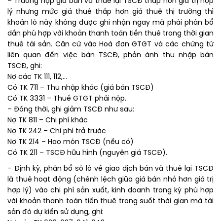
– Trường hợp giá bán và thuê lại TSCĐ thấp hơn giá trị hợp
lý nhưng mức giá thuê thấp hơn giá thuê thị trường thì
khoản lỗ này không được ghi nhận ngay mà phải phân bổ
dần phù hợp với khoản thanh toán tiền thuê trong thời gian
thuê tài sản. Căn cứ vào Hoá đơn GTGT và các chứng từ
liên quan đến việc bán TSCĐ, phản ánh thu nhập bán
TSCĐ, ghi:
Nợ các TK 111, 112,…
Có TK 711 – Thu nhập khác (giá bán TSCĐ)
Có TK 3331 – Thuế GTGT phải nộp.
– Đồng thời, ghi giảm TSCĐ như sau:
Nợ TK 811 – Chi phí khác
Nợ TK 242 – Chi phí trả trước
Nợ TK 214 – Hao mòn TSCĐ (nếu có)
Có TK 211 – TSCĐ hữu hình (nguyên giá TSCĐ).
– Định kỳ, phân bổ sỗ lỗ về giao dịch bán và thuê lại TSCĐ
là thuê hoạt động (chênh lệch giữa giá bán nhỏ hơn giá trị
hợp lý) vào chi phí sản xuất, kinh doanh trong kỳ phù hợp
với khoản thanh toán tiền thuê trong suốt thời gian mà tài
sản đó dự kiến sử dụng, ghi: