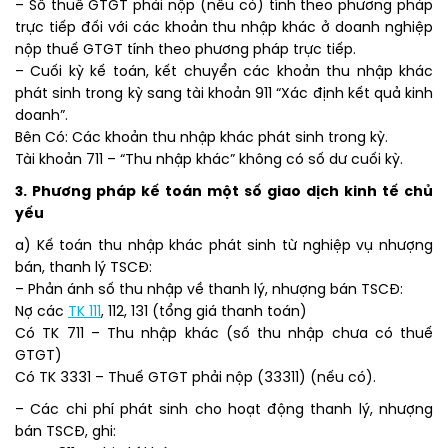
– Số thuế GTGT phải nộp (nếu có) tính theo phương pháp
trực tiếp đối với các khoản thu nhập khác ở doanh nghiệp
nộp thuế GTGT tính theo phương pháp trực tiếp.
– Cuối kỳ kế toán, kết chuyển các khoản thu nhập khác
phát sinh trong kỳ sang tài khoản 911 “Xác định kết quả kinh
doanh”.
Bên Có: Các khoản thu nhập khác phát sinh trong kỳ.
Tài khoản 711 – “Thu nhập khác” không có số dư cuối kỳ.
3. Phương pháp kế toán một số giao dịch kinh tế chủ
yếu
a) Kế toán thu nhập khác phát sinh từ nghiệp vụ nhượng
bán, thanh lý TSCĐ:
– Phản ánh số thu nhập về thanh lý, nhượng bán TSCĐ:
Nợ các
TK 111
, 112, 131 (tổng giá thanh toán)
Có TK 711 – Thu nhập khác (số thu nhập chưa có thuế
GTGT)
Có TK 3331 – Thuế GTGT phải nộp (33311) (nếu có).
– Các chi phí phát sinh cho hoạt động thanh lý, nhượng
bán TSCĐ, ghi: