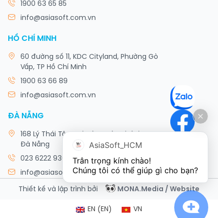
1900 63 65 85
info@asiasoft.com.vn
HỒ CHÍ MINH
60 đường số 11, KDC Cityland, Phường Gò
Vấp, TP Hồ Chí Minh
1900 63 66 89
info@asiasoft.com.vn
ĐÀ NẴNG
168 Lý Thái Tông, Phường Hòa Khánh, TP
AsiaSoft_HCM
Đà Nẵng
023 6222 9308
Trân trọng kính chào!

Chúng tôi có thể giúp gì cho bạn?
info@asiasoft.com.vn
Thiết kế và lập trình bởi
MONA.Media / Website
EN
EN
VN
(
)