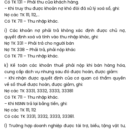
Có TK 131 – Phải thu của khách hàng.
– Khi truy thu được khoản nợ khó đòi đã xử lý xoá sổ, ghi:
Nợ các TK 111, 112,…
Có TK 711 – Thu nhập khác.
i) Các khoản nợ phải trả không xác định được chủ nợ,
quyết định xoá và tính vào thu nhập khác, ghi:
Nợ TK 331 – Phải trả cho người bán
Nợ TK 338 – Phải trả, phải nộp khác
Có TK 711 – Thu nhập khác.
k) Kế toán các khoản thuế phải nộp khi bán hàng hóa,
cung cấp dịch vụ nhưng sau đó được hoàn, được giảm:
– Khi nhận được quyết định của cơ quan có thẩm quyền
về số thuế được hoàn, được giảm, ghi:
Nợ các TK 3331, 3332, 3333, 33381
Có TK 711 – Thu nhập khác.
– Khi NSNN trả lại bằng tiền, ghi:
Nợ các TK 111, 112
Có các TK 3331, 3332, 3333, 33381.
l) Trường hợp doanh nghiệp được tài trợ, biếu, tặng vật tư,