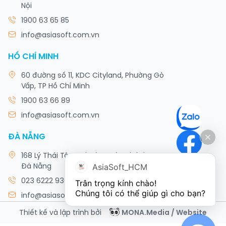
Nội
1900 63 65 85
info@asiasoft.com.vn
HỒ CHÍ MINH
60 đường số 11, KDC Cityland, Phường Gò
Vấp, TP Hồ Chí Minh
1900 63 66 89
info@asiasoft.com.vn
ĐÀ NẴNG
168 Lý Thái Tông, Phường Hòa Khánh, TP
AsiaSoft_HCM
Đà Nẵng
023 6222 9308
Trân trọng kính chào!

Chúng tôi có thể giúp gì cho bạn?
info@asiasoft.com.vn
Thiết kế và lập trình bởi
MONA.Media / Website