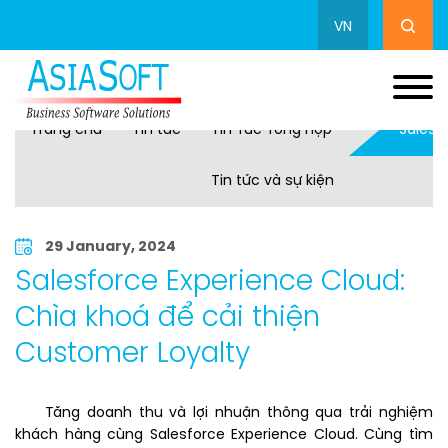
VN
Trang chủ
Tin tức
Tin Tức Tổng Hợp
Salesf
Tin tức và sự kiện
29 January, 2024
Salesforce Experience Cloud:
Chìa khoá để cải thiện
Customer Loyalty
Tăng doanh thu và lợi nhuận thông qua trải nghiệm
khách hàng cùng Salesforce Experience Cloud. Cùng tìm