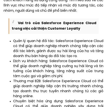
cách khách hàng sử dụng cộng đồng. Tìm hiểu sâu về các
lĩnh vực như mức độ tiếp nhận và mức độ tương tác, các
nhóm, người dùng và chủ đề phổ biến nhất.
Vai trò của Salesforce Experience Cloud
trong việc cải thiện Customer Loyalty
Quản lý quan hệ đối tác: Salesforce Experience Cloud
có thể giúp doanh nghiệp nhanh chóng tiếp cận các
đối tác kênh, giành được sự hài lòng của họ và tăng
doanh thu bán hàng do đối tác tạo ra.
Dịch vụ khách hàng: Salesforce Experience Cloud có
thể giúp doanh nghiệp tăng cường sự hài lòng và tin
tưởng của khách hàng, tăng năng suất của trung
tâm cuộc gọi và giảm chi phí.
Thương mại B2B: Salesforce Experience Cloud có thể
giúp doanh nghiệp tiếp cận thị trường nhanh chóng,
tạo doanh thu trực tuyến nhanh chóng từ các giỏ
hàng online.
Chuyên biệt hóa ứng dụng: Salesforce Experience
Cloud có thể giúp doanh nghiệp xây dựng trải