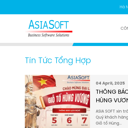
Hà N
CÔ
Trang chủ
Tin tức
Tin Tức Tổng Hợp
Tin Tức Tổng Hợp
04 April, 2025
THÔNG BÁO
HÙNG VƯƠ
ASIA SOFT xin t
Quý khách hàng, 
Giỗ tổ Hùng…