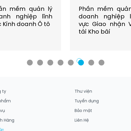
ần mềm quản lý
Phần mềm quản
anh nghiệp lĩnh
doanh nghiệp l
c Kinh doanh Ô tô
vực Giao nhận 
tải Kho bãi
 ty
Thư viện
 phẩm
Tuyển dụng
 vụ
Bảo mật
h Hàng
Liên Hệ
tức