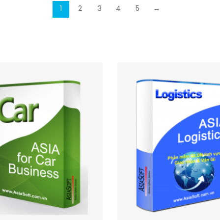
1
2
3
4
5
→