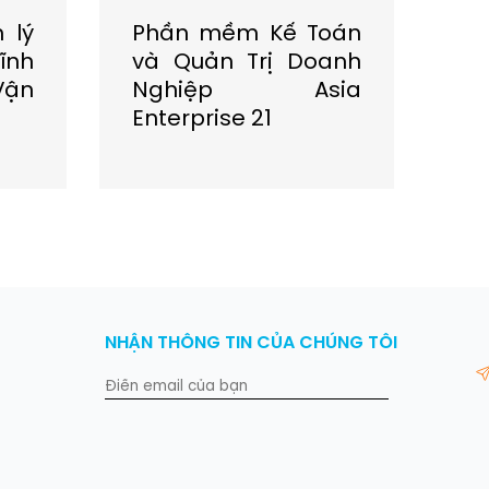
 lý
Phần mềm Kế Toán
Ph
ĩnh
và Quản Trị Doanh
ng
Vận
Nghiệp Asia
Enterprise 21
NHẬN THÔNG TIN CỦA CHÚNG TÔI