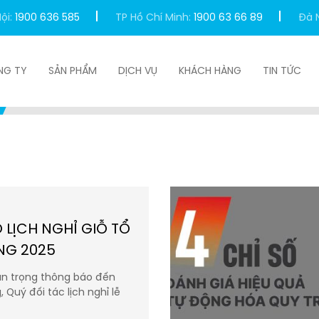
ội:
1900 636 585
TP Hồ Chí Minh:
1900 63 66 89
Đà 
NG TY
SẢN PHẨM
DỊCH VỤ
KHÁCH HÀNG
TIN TỨC
 LỊCH NGHỈ GIỖ TỔ
NG 2025
rân trọng thông báo đến
Quý đối tác lịch nghỉ lễ