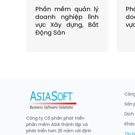
 lý
Phần mềm quản lý
Ph
ĩnh
doanh nghiệp lĩnh
do
 Du
vực Xây dựng, Bất
vự
Động Sản
Công
Sản
Dịch
Công ty Cổ phần phát triển
Khác
phần mềm ASIA thành lập và
phát triển hơn 25 năm với định
Tin 