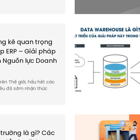
g kê quan trọng
áp ERP – Giải pháp
h Nguồn lực Doanh
rên Thế giới, hầu hết các
ều đã sớm nhận thức
 trường là gì? Các