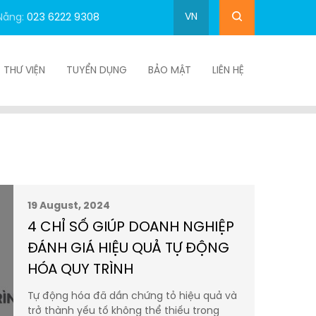
VN
Nẵng:
023 6222 9308
THƯ VIỆN
TUYỂN DỤNG
BẢO MẬT
LIÊN HỆ
19 August, 2024
4 CHỈ SỐ GIÚP DOANH NGHIỆP
ĐÁNH GIÁ HIỆU QUẢ TỰ ĐỘNG
HÓA QUY TRÌNH
Tự động hóa đã dần chứng tỏ hiệu quả và
trở thành yếu tố không thể thiếu trong