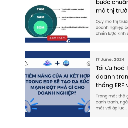
bước chuẩn
mô thị trư
Quy mô thị trườ
doanh nghiệp c
chiến lược kinh
17 June, 2024
Tối ưu hoá 
doanh tron
thống ERP v
Trong một thế g
cạnh tranh, ngà
mặt với áp lực…