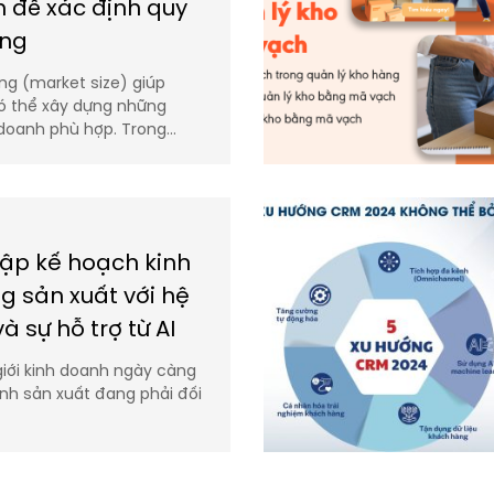
 để xác định quy
ờng
ng (market size) giúp
ó thể xây dựng những
 doanh phù hợp. Trong…
lập kế hoạch kinh
g sản xuất với hệ
à sự hỗ trợ từ AI
iới kinh doanh ngày càng
nh sản xuất đang phải đối