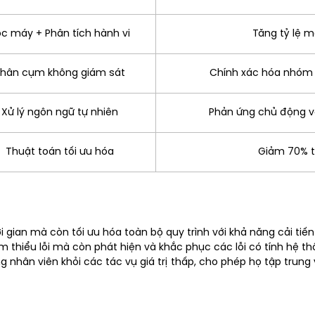
c máy + Phân tích hành vi
Tăng tỷ lệ 
hân cụm không giám sát
Chính xác hóa nhóm m
Xử lý ngôn ngữ tự nhiên
Phản ứng chủ động v
Thuật toán tối ưu hóa
Giảm 70% th
i gian mà còn tối ưu hóa toàn bộ quy trình với khả năng cải tiến 
m thiểu lỗi mà còn phát hiện và khắc phục các lỗi có tính hệ thố
g nhân viên khỏi các tác vụ giá trị thấp, cho phép họ tập tru