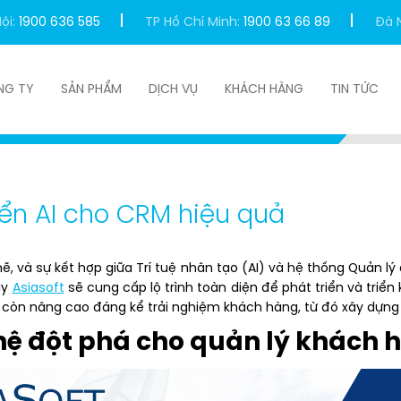
ội:
1900 636 585
TP Hồ Chí Minh:
1900 63 66 89
Đà 
NG TY
SẢN PHẨM
DỊCH VỤ
KHÁCH HÀNG
TIN TỨC
Hướng dẫn 6 bước phát triển AI cho CRM hiệu quả
iển AI cho CRM hiệu quả
và sự kết hợp giữa Trí tuệ nhân tạo (AI) và hệ thống Quản lý
ày
Asiasoft
sẽ cung cấp lộ trình toàn diện để phát triển và triển
 còn nâng cao đáng kể trải nghiệm khách hàng, từ đó xây dựng l
ghệ đột phá cho quản lý khách 