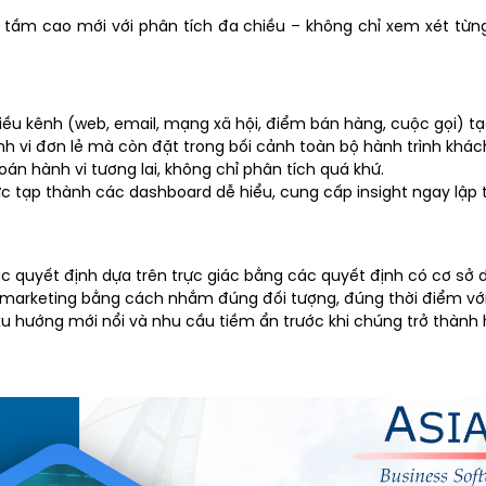
 tầm cao mới với phân tích đa chiều – không chỉ xem xét từn
nhiều kênh (web, email, mạng xã hội, điểm bán hàng, cuộc gọi) 
h vi đơn lẻ mà còn đặt trong bối cảnh toàn bộ hành trình khác
n hành vi tương lai, không chỉ phân tích quá khứ.
ức tạp thành các dashboard dễ hiểu, cung cấp insight ngay lập 
 quyết định dựa trên trực giác bằng các quyết định có cơ sở dữ
marketing bằng cách nhắm đúng đối tượng, đúng thời điểm với
u hướng mới nổi và nhu cầu tiềm ẩn trước khi chúng trở thành h