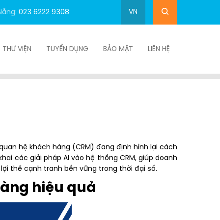
VN
Nẵng:
023 6222 9308
THƯ VIỆN
TUYỂN DỤNG
BẢO MẬT
LIÊN HỆ
 quan hệ khách hàng (CRM) đang định hình lại cách
 khai các giải pháp AI vào hệ thống CRM, giúp doanh
ợi thế cạnh tranh bền vững trong thời đại số.
hàng hiệu quả