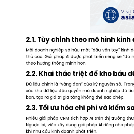
2.1. Tùy chỉnh theo mô hình kin
Mỗi doanh nghiệp sở hữu một “dấu vân tay” kinh d
thù cao. Giải pháp AI được phát triển riêng sẽ “đo
theo hướng thông minh hơn.
2.2. Khai thác triệt để kho báu dữ
Dữ liệu chính là “vàng đen” của kỷ nguyên số. Tron
xác kho dữ liệu độc quyền mà doanh nghiệp đã tíc
bạn, tạo ra giá trị gia tăng không thể sao chép.
2.3. Tối ưu hóa chi phí và kiểm 
Nhiều giải pháp CRM tích hợp AI trên thị trường t
Ngược lại, việc xây dựng giải pháp AI riêng cho p
khi nhu cầu kinh doanh phát triển.