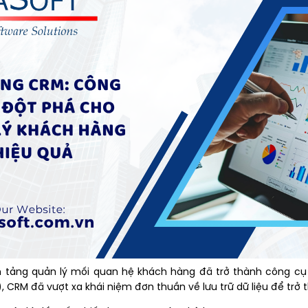
tảng quản lý mối quan hệ khách hàng đã trở thành công cụ th
I), CRM đã vượt xa khái niệm đơn thuần về lưu trữ dữ liệu để tr