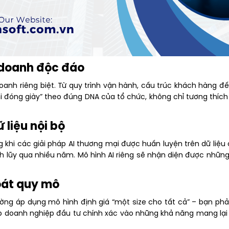
h doanh độc đáo
oanh riêng biệt. Từ quy trình vận hành, cấu trúc khách hàng đ
 ni đóng giày” theo đúng DNA của tổ chức, không chỉ tương thíc
 liệu nội bộ
g khi các giải pháp AI thương mại được huấn luyện trên dữ liệu
h lũy qua nhiều năm. Mô hình AI riêng sẽ nhận diện được nhữ
soát quy mô
hường áp dụng mô hình định giá “một size cho tất cả” – bạn phải
hép doanh nghiệp đầu tư chính xác vào những khả năng mang lại