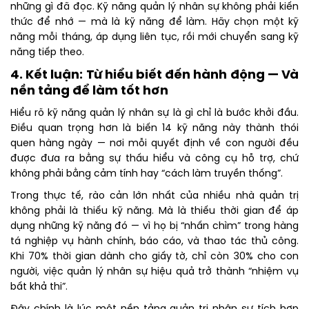
những gì đã đọc. Kỹ năng quản lý nhân sự không phải kiến
thức để nhớ — mà là kỹ năng để làm. Hãy chọn một kỹ
năng mỗi tháng, áp dụng liên tục, rồi mới chuyển sang kỹ
năng tiếp theo.
4. Kết luận: Từ hiểu biết đến hành động — Và
nền tảng để làm tốt hơn
Hiểu rõ kỹ năng quản lý nhân sự là gì chỉ là bước khởi đầu.
Điều quan trọng hơn là biến 14 kỹ năng này thành thói
quen hàng ngày — nơi mỗi quyết định về con người đều
được đưa ra bằng sự thấu hiểu và công cụ hỗ trợ, chứ
không phải bằng cảm tính hay “cách làm truyền thống”.
Trong thực tế, rào cản lớn nhất của nhiều nhà quản trị
không phải là thiếu kỹ năng. Mà là thiếu thời gian để áp
dụng những kỹ năng đó — vì họ bị “nhấn chìm” trong hàng
tá nghiệp vụ hành chính, báo cáo, và thao tác thủ công.
Khi 70% thời gian dành cho giấy tờ, chỉ còn 30% cho con
người, việc quản lý nhân sự hiệu quả trở thành “nhiệm vụ
bất khả thi”.