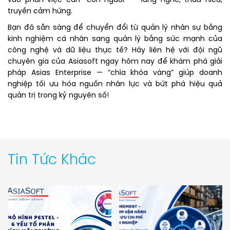
vào phần việc cần “con người” — lắng nghe, thấu hiểu,
truyền cảm hứng.
Bạn đã sẵn sàng để chuyển đổi từ quản lý nhân sự bằng
kinh nghiệm cá nhân sang quản lý bằng sức mạnh của
công nghệ và dữ liệu thực tế? Hãy liên hệ với đội ngũ
chuyên gia của Asiasoft ngay hôm nay để khám phá giải
pháp Asias Enterprise — “chìa khóa vàng” giúp doanh
nghiệp tối ưu hóa nguồn nhân lực và bứt phá hiệu quả
quản trị trong kỷ nguyên số!
Tin Tức Khác