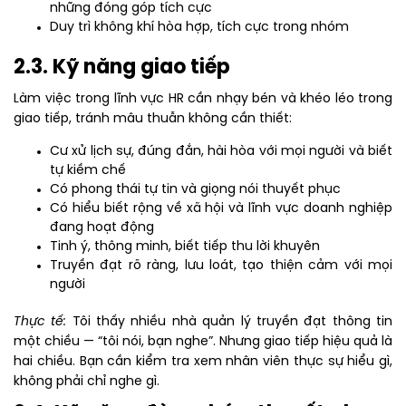
những đóng góp tích cực
Duy trì không khí hòa hợp, tích cực trong nhóm
2.3. Kỹ năng giao tiếp
Làm việc trong lĩnh vực HR cần nhạy bén và khéo léo trong
giao tiếp, tránh mâu thuẫn không cần thiết:
Cư xử lịch sự, đúng đắn, hài hòa với mọi người và biết
tự kiềm chế
Có phong thái tự tin và giọng nói thuyết phục
Có hiểu biết rộng về xã hội và lĩnh vực doanh nghiệp
đang hoạt động
Tinh ý, thông minh, biết tiếp thu lời khuyên
Truyền đạt rõ ràng, lưu loát, tạo thiện cảm với mọi
người
Thực tế:
Tôi thấy nhiều nhà quản lý truyền đạt thông tin
một chiều — “tôi nói, bạn nghe”. Nhưng giao tiếp hiệu quả là
hai chiều. Bạn cần kiểm tra xem nhân viên thực sự hiểu gì,
không phải chỉ nghe gì.