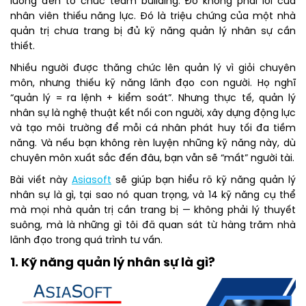
lương đến tổ chức team building.
Đó không phải lỗi của
nhân viên thiếu năng lực. Đó là triệu chứng của một nhà
quản trị chưa trang bị đủ kỹ năng quản lý nhân sự cần
thiết.
Nhiều người được thăng chức lên quản lý vì giỏi chuyên
môn, nhưng thiếu kỹ năng lãnh đạo con người. Họ nghĩ
“quản lý = ra lệnh + kiểm soát”. Nhưng thực tế, quản lý
nhân sự là nghệ thuật kết nối con người, xây dựng động lực
và tạo môi trường để mỗi cá nhân phát huy tối đa tiềm
năng. Và nếu bạn không rèn luyện những kỹ năng này, dù
chuyên môn xuất sắc đến đâu, bạn vẫn sẽ “mất” người tài.
Bài viết này
Asiasoft
sẽ giúp bạn hiểu rõ kỹ năng quản lý
nhân sự là gì, tại sao nó quan trọng, và 14 kỹ năng cụ thể
mà mọi nhà quản trị cần trang bị — không phải lý thuyết
suông, mà là những gì tôi đã quan sát từ hàng trăm nhà
lãnh đạo trong quá trình tư vấn.
1. Kỹ năng quản lý nhân sự là gì?