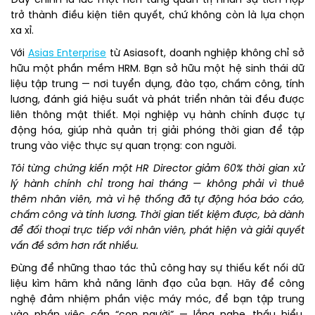
Đây chính là lúc một nền tảng quản trị nhân sự tích hợp
trở thành điều kiện tiên quyết, chứ không còn là lựa chọn
xa xỉ.
Với
Asias Enterprise
từ Asiasoft, doanh nghiệp không chỉ sở
hữu một phần mềm HRM. Bạn sở hữu một hệ sinh thái dữ
liệu tập trung — nơi tuyển dụng, đào tạo, chấm công, tính
lương, đánh giá hiệu suất và phát triển nhân tài đều được
liên thông mật thiết. Mọi nghiệp vụ hành chính được tự
động hóa, giúp nhà quản trị giải phóng thời gian để tập
trung vào việc thực sự quan trọng: con người.
Tôi từng chứng kiến một HR Director giảm 60% thời gian xử
lý hành chính chỉ trong hai tháng — không phải vì thuê
thêm nhân viên, mà vì hệ thống đã tự động hóa báo cáo,
chấm công và tính lương. Thời gian tiết kiệm được, bà dành
để đối thoại trực tiếp với nhân viên, phát hiện và giải quyết
vấn đề sớm hơn rất nhiều.
Đừng để những thao tác thủ công hay sự thiếu kết nối dữ
liệu kìm hãm khả năng lãnh đạo của bạn. Hãy để công
nghệ đảm nhiệm phần việc máy móc, để bạn tập trung