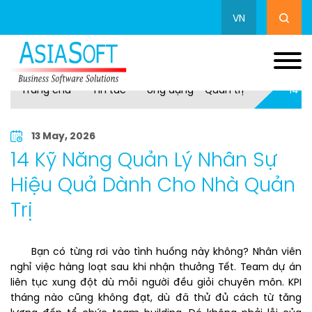
VN
Trang chủ
Tin tức
Ứng dụng - Quản trị
14 K
13 May, 2026
14 Kỹ Năng Quản Lý Nhân Sự
Hiệu Quả Dành Cho Nhà Quản
Trị
Bạn có từng rơi vào tình huống này không? Nhân viên
nghỉ việc hàng loạt sau khi nhận thưởng Tết. Team dự án
liên tục xung đột dù mỗi người đều giỏi chuyên môn. KPI
tháng nào cũng không đạt, dù đã thử đủ cách từ tăng