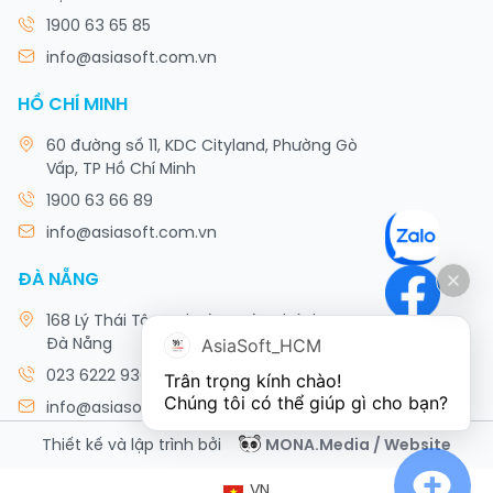
1900 63 65 85
info@asiasoft.com.vn
HỒ CHÍ MINH
60 đường số 11, KDC Cityland, Phường Gò
Vấp, TP Hồ Chí Minh
1900 63 66 89
info@asiasoft.com.vn
ĐÀ NẴNG
168 Lý Thái Tông, Phường Hòa Khánh, TP
AsiaSoft_HCM
Đà Nẵng
023 6222 9308
Trân trọng kính chào!

Chúng tôi có thể giúp gì cho bạn?
info@asiasoft.com.vn
Thiết kế và lập trình bởi
MONA.Media / Website
VN