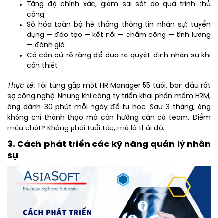
Tăng độ chính xác, giảm sai sót do quá trình thủ
công
Số hóa toàn bộ hệ thống thông tin nhân sự: tuyển
dụng — đào tạo — kết nối — chấm công — tính lương
— đánh giá
Có căn cứ rõ ràng để đưa ra quyết định nhân sự khi
cần thiết
Thực tế:
Tôi từng gặp một HR Manager 55 tuổi, ban đầu rất
sợ công nghệ. Nhưng khi công ty triển khai phần mềm HRM,
ông dành 30 phút mỗi ngày để tự học. Sau 3 tháng, ông
không chỉ thành thạo mà còn hướng dẫn cả team. Điểm
mấu chốt? Không phải tuổi tác, mà là thái độ.
3. Cách phát triển các kỹ năng quản lý nhân
sự