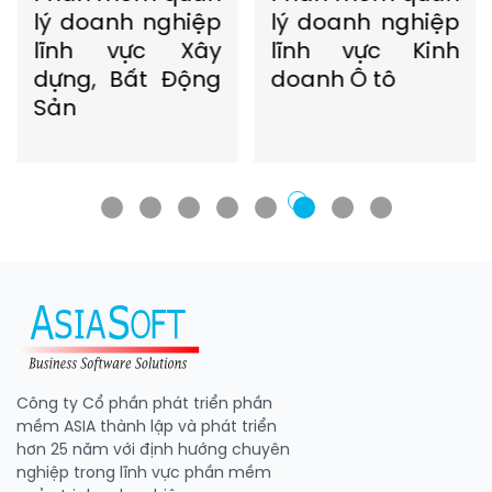
ệp
lý doanh nghiệp
lý doanh nghiệ
ây
lĩnh vực Kinh
lĩnh vực Gia
ng
doanh Ô tô
nhận Vận tả
Kho bãi
Công ty Cổ phần phát triển phần
mềm ASIA thành lập và phát triển
hơn 25 năm với định hướng chuyên
nghiệp trong lĩnh vực phần mềm