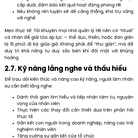
cấp dưới, đảm bảo kết quả hoạt động phòng HR
Nếu không rèn luyện sẽ dễ căng thẳng, khó trụ vững
với nghề
Mẹo thực tế:
Tôi khuyên mọi nhà quản lý HR nên có “ritual”
cá nhân để giải tỏa áp lực — thể dục, thiền, hoặc đơn giản
là 15 phút đi bộ giữa giờ. Không phải để “thư giãn”, mà để
duy trì khả năng tư duy sắc bén khi đối mặt với khủng
hoảng.
2.7. Kỹ năng lắng nghe và thấu hiểu
Để trau dồi kiến thức và nâng cao kỹ năng, người làm nhân
sự cần biết lắng nghe:
Dành thời gian tìm hiểu và tiếp nhận tâm tư, nguyện
vọng của nhân viên
Thực hiện các thay đổi cần thiết dựa trên phản hồi
thực tế
Gắn kết con người trong doanh nghiệp, nâng cao trải
nghiệm nhân viên
Tăng cường sự gắn kết của tổ chức