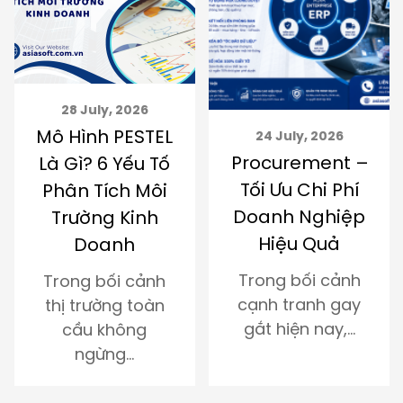
6
22 July, 2026
TEL
3 Cấp Độ Chi
24 July, 2026
Procurement –
 Tố
Lược Và Mô
Tối Ưu Chi Phí
ôi
Hình Quản Tr
Doanh Nghiệp
nh
Chiến Lược
Hiệu Quả
Toàn Diện
Trong bối cảnh
ảnh
Trong bối cản
cạnh tranh gay
oàn
thị trường biế
gắt hiện nay,…
động không
ngừng,…