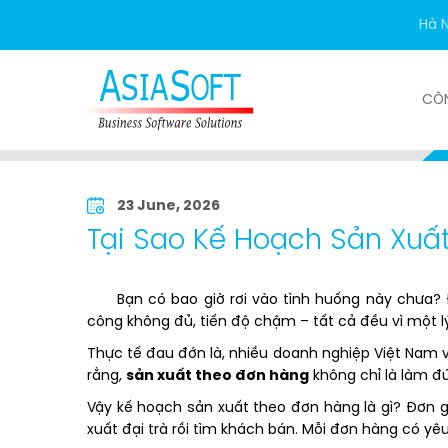
Hà N
CÔ
Trang chủ
Tin tức
Ứng dụng - Quản trị
23 June, 2026
Tại Sao Kế Hoạch Sản Xuấ
Bạn có bao giờ rơi vào tình huống này chưa? 
công không đủ, tiến độ chậm – tất cả đều vì một l
Thực tế đau đớn là, nhiều doanh nghiệp Việt Nam vẫ
rằng,
sản xuất theo đơn hàng
không chỉ là làm đú
Vậy kế hoạch sản xuất theo đơn hàng là gì? Đơn gi
xuất đại trà rồi tìm khách bán. Mỗi đơn hàng có yêu