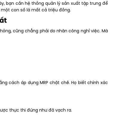
ày, bạn cần hệ thống quản lý sản xuất tập trung để
 một con số là mất cả triệu đồng.
ất
 hỏng, cũng chẳng phải do nhân công nghỉ việc. Mà
 bằng cách áp dụng MRP chặt chẽ. Họ biết chính xác
ược thực thi đúng như đã vạch ra.