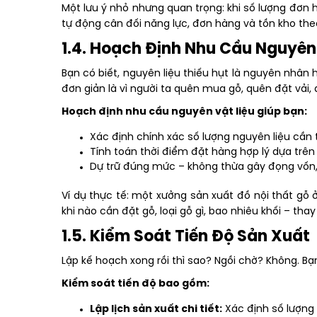
Một lưu ý nhỏ nhưng quan trọng: khi số lượng đơn 
tự động cân đối năng lực, đơn hàng và tồn kho theo
1.4. Hoạch Định Nhu Cầu Nguyên
Bạn có biết, nguyên liệu thiếu hụt là nguyên nhâ
đơn giản là vì người ta quên mua gỗ, quên đặt vải, 
Hoạch định nhu cầu nguyên vật liệu giúp bạn:
Xác định chính xác số lượng nguyên liệu cần
Tính toán thời điểm đặt hàng hợp lý dựa trên
Dự trữ đúng mức – không thừa gây đọng vốn,
Ví dụ thực tế: một xưởng sản xuất đồ nội thất gỗ 
khi nào cần đặt gỗ, loại gỗ gì, bao nhiêu khối – th
1.5. Kiểm Soát Tiến Độ Sản Xuất
Lập kế hoạch xong rồi thì sao? Ngồi chờ? Không. 
Kiểm soát tiến độ bao gồm:
Lập lịch sản xuất chi tiết:
Xác định số lượng