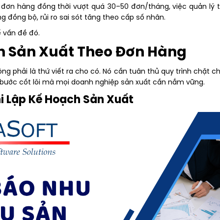
g đơn hàng đồng thời vượt quá 30–50 đơn/tháng, việc quản lý 
 đồng bộ, rủi ro sai sót tăng theo cấp số nhân.
ể vấn đề đó.
ch Sản Xuất Theo Đơn Hàng
g phải là thứ viết ra cho có. Nó cần tuân thủ quy trình chặt c
 bước cốt lõi mà mọi doanh nghiệp sản xuất cần nắm vững.
hi Lập Kế Hoạch Sản Xuất