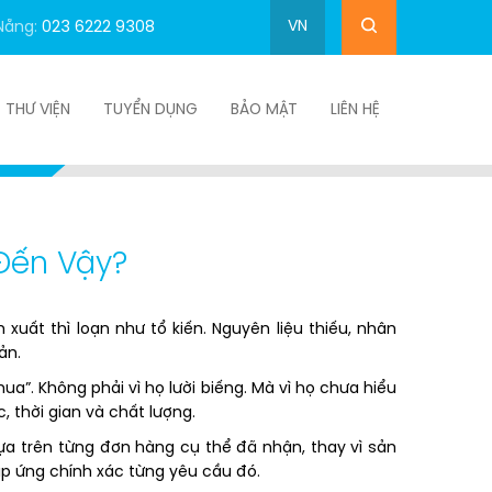
VN
Nẵng:
023 6222 9308
THƯ VIỆN
TUYỂN DỤNG
BẢO MẬT
LIÊN HỆ
Đến Vậy?
Đến Vậy?
uất thì loạn như tổ kiến. Nguyên liệu thiếu, nhân
ản.
a”. Không phải vì họ lười biếng. Mà vì họ chưa hiểu
 thời gian và chất lượng.
dựa trên từng đơn hàng cụ thể đã nhận, thay vì sản
đáp ứng chính xác từng yêu cầu đó.