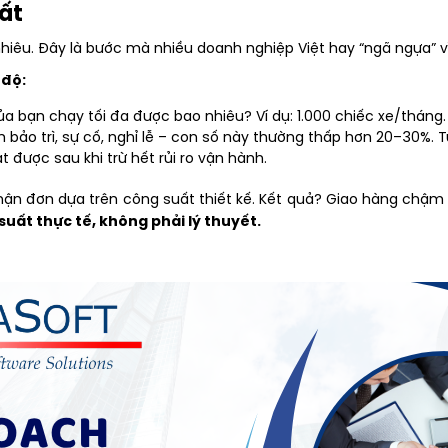
ất
nhiêu. Đây là bước mà nhiều doanh nghiệp Việt hay “ngã ngựa” 
 độ:
a bạn chạy tối đa được bao nhiêu? Ví dụ: 1.000 chiếc xe/tháng.
ian bảo trì, sự cố, nghỉ lễ – con số này thường thấp hơn 20–30%.
 được sau khi trừ hết rủi ro vận hành.
ận đơn dựa trên công suất thiết kế. Kết quả? Giao hàng chậm 
suất thực tế, không phải lý thuyết.