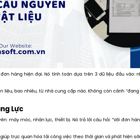
đơn hàng hiện đại. Nó tính toán dựa trên 3 dữ liệu đầu vào: 
n liệu, bao nhiêu, từ nhà cung cấp nào. Không còn cảnh “đang l
ăng Lực
ên: máy móc, nhân lực, thiết bị. Nó trả lời câu hỏi: “Với đơn h
giúp trực quan hóa tải công việc theo thời gian và phát hiện sớ