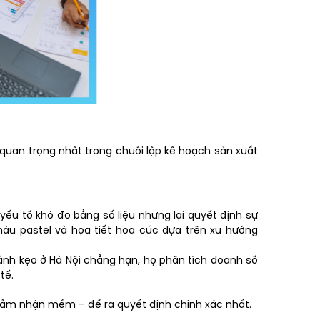
 quan trọng nhất trong chuỗi lập kế hoạch sản xuất
ếu tố khó đo bằng số liệu nhưng lại quyết định sự
àu pastel và họa tiết hoa cúc dựa trên xu hướng
nh kẹo ở Hà Nội chẳng hạn, họ phân tích doanh số
tế.
 cảm nhận mềm – để ra quyết định chính xác nhất.