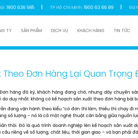
ội:
1900 636 585
TP Hồ Chí Minh:
1900 63 66 89
Đà 
NG TY
SẢN PHẨM
DỊCH VỤ
KHÁCH HÀNG
TIN TỨC
Tại Sao Kế Hoạch Sản Xuất Theo Đơn Hàng Lại Quan Trọng 
t Theo Đơn Hàng Lại Quan Trọng 
Đơn hàng đã ký, khách hàng đang chờ, nhưng dây chuyền sản x
ý do duy nhất: không có kế hoạch sản xuất theo đơn hàng bài b
n đang vận hành theo kiểu “có đơn thì làm, thiếu thì chạy đi mu
ng số lượng – nó là cả một nghệ thuật cân bằng giữa nguồn lực,
ản thôi. Đó là quá trình doanh nghiệp lên kế hoạch sản xuất 
 cầu riêng về số lượng, chất liệu, thời gian giao – và bạn phải 