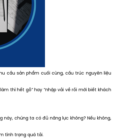
nhu cầu sản phẩm cuối cùng, cấu trúc nguyên liệu
àm thì hết gỗ” hay “nhập vải về rồi mới biết khách
àng này, chúng ta có đủ năng lực không? Nếu không,
m tình trạng quá tải.