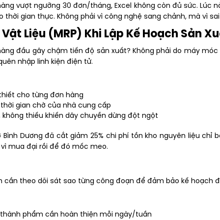
hàng vượt ngưỡng 30 đơn/tháng, Excel không còn đủ sức. Lúc n
 thời gian thực. Không phải vì công nghệ sang chảnh, mà vì sai
 Vật Liệu (MRP) Khi Lập Kế Hoạch Sản Xu
n hàng đầu gây chậm tiến độ sản xuất? Không phải do máy móc
quên nhập linh kiện điện tử.
 thiết cho từng đơn hàng
 thời gian chờ của nhà cung cấp
 không thiếu khiến dây chuyền dừng đột ngột
ở Bình Dương đã cắt giảm 25% chi phí tồn kho nguyên liệu chỉ
ay vì mua đại rồi để đó mốc meo.
Bạn cần theo dõi sát sao từng công đoạn để đảm bảo kế hoạch đ
 thành phẩm cần hoàn thiện mỗi ngày/tuần