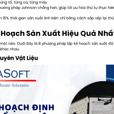
từng tổ, từng ca, từng máy
ương pháp Johnson chẳng hạn, giúp tối ưu hóa thứ tự thực hiện
15% thời gian sản xuất linh kiện chỉ bằng cách sắp xếp lại t
ế Hoạch Sản Xuất Hiệu Quả Nhấ
 một nẻo. Dưới đây là 8 phương pháp lập kế hoạch sản xuất đ
 khác nhau.
uyên Vật Liệu