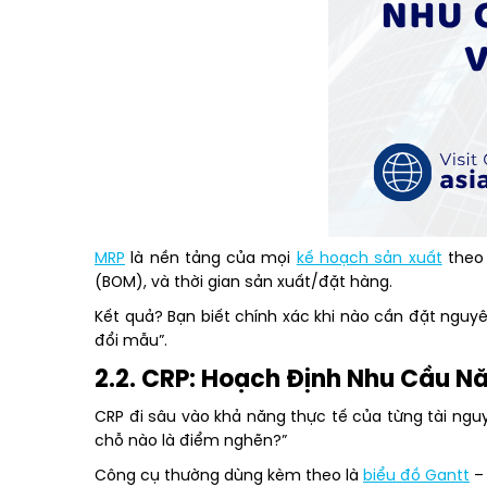
MRP
là nền tảng của mọi
kế hoạch sản xuất
theo 
(BOM), và thời gian sản xuất/đặt hàng.
Kết quả? Bạn biết chính xác khi nào cần đặt nguyê
đổi mẫu”.
2.2. CRP: Hoạch Định Nhu Cầu N
CRP đi sâu vào khả năng thực tế của từng tài nguy
chỗ nào là điểm nghẽn?”
Công cụ thường dùng kèm theo là
biểu đồ Gantt
– 