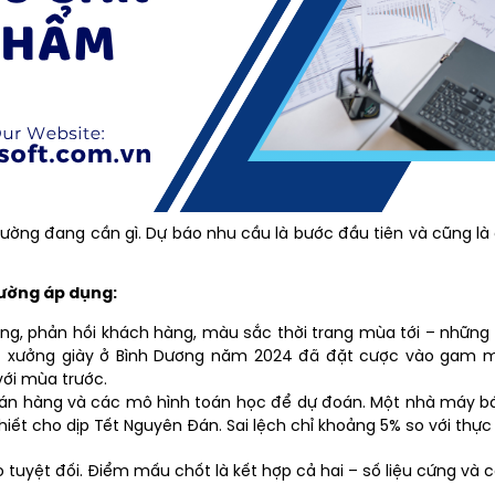
 trường đang cần gì. Dự báo nhu cầu là bước đầu tiên và cũng là
ường áp dụng:
ng, phản hồi khách hàng, màu sắc thời trang mùa tới – những y
ột xưởng giày ở Bình Dương năm 2024 đã đặt cược vào gam m
ới mùa trước.
 bán hàng và các mô hình toán học để dự đoán. Một nhà máy bá
iết cho dịp Tết Nguyên Đán. Sai lệch chỉ khoảng 5% so với thực 
tuyệt đối. Điểm mấu chốt là kết hợp cả hai – số liệu cứng và