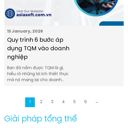
13 January, 2026
Quy trình 6 bước áp
dụng TQM vào doanh
nghiệp
Bạn đã nắm được TQM là gì,
hiểu rõ những lợi ích thiết thực
mà nó mang lại cho doanh…
1
2
3
4
5
6
→
Giải pháp tổng thể