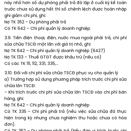
này nhỏ hơn số dự phòng phải trả đã lập ở cuối kỳ kế toán
trước chưa sử dụng hết thì số chênh lệch được hoàn nhập
ghi giảm chi phí, ghi:
Nợ TK 352 – Dự phòng phải trả
Có TK 642 – Chi phí quản lý doanh nghiệp.
3.9. Tiền điện thoại, điện, nước mua ngoài phải trả, chi phí
sửa chữa TSCĐ một lần với giá trị nhỏ, ghi:
Nợ TK 642 – Chi phí quản lý doanh nghiệp (6427)
Nợ TK 133 – Thuế GTGT được khấu trừ (nếu có)
Có các TK 111, 112, 331, 335,…
3.10. Đối với chi phí sửa chữa TSCĐ phục vụ cho quản lý
a) Trường hợp sử dụng phương pháp trích trước chi phí sửa
chữa lớn TSCĐ:
– Khi trích trước chi phí sửa chữa lớn TSCĐ vào chi phí bán
hàng, ghi:
Nợ TK 642 – Chi phí quản lý doanh nghiệp
Có TK 335 – Chi phí phải trả (nếu việc sửa chữa đã thực
hiện trong kỳ nhưng chưa nghiệm thu hoặc chưa có hóa
đơn).