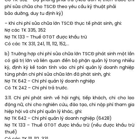
Có TK 352 – Dự phòng phải trả (Nếu đơn vị trích trước chi
phí sửa chữa cho TSCĐ theo yêu cầu kỹ thuật phải
bảo dưỡng, duy tu định kỳ)
– Khi chi phí sửa chữa lớn TSCĐ thực tế phát sinh, ghi:
Nợ các TK 335, 352
Nợ TK 133 – Thuế GTGT được khấu trừ
Có các TK 331, 241, 111, 112, 152,…
b) Trường hợp chi phí sửa chữa lớn TSCĐ phát sinh một lần
có giá trị lớn và liên quan đến bộ phận quản lý trong nhiều
kỳ, định kỳ kế toán tính vào chi phí quản lý doanh nghiệp
từng phần chi phí sửa chữa lớn đã phát sinh, ghi:
Nợ TK 642 – Chi phí quản lý doanh nghiệp
Có TK 242 – Chi phí trả trước.
3.11. Chi phí phát sinh về hội nghị, tiếp khách, chi cho lao
động nữ, chi cho nghiên cứu, đào tạo, chi nộp phí tham gia
hiệp hội và chi phí quản lý khác, ghi:
Nợ TK 642 – Chi phí quản lý doanh nghiệp (6428)
Nợ TK 133 – Thuế GTGT được khấu trừ (nếu được khấu trừ
thuế)