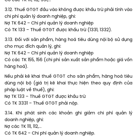
Có các TK 111, 112, 331,…
3.12. Thuế GTGT đầu vào không được khấu trừ phải tính vào
chi phí quản lý doanh nghiệp, ghi:
Nợ TK 642 – Chi phí quản lý doanh nghiệp
Có TK 133 – Thuế GTGT được khấu trừ (1331, 1332).
3.13. Đối với sản phẩm, hàng hoá tiêu dùng nội bộ sử dụng
cho mục đích quản lý, ghi:
Nợ TK 642 – Chi phí quản lý doanh nghiệp
Có các TK 155, 156 (chi phí sản xuất sản phẩm hoặc giá vốn
hàng hoá).
Nếu phải kê khai thuế GTGT cho sản phẩm, hàng hoá tiêu
dùng nội bộ (giá trị kê khai thực hiện theo quy định của
pháp luật về thuế), ghi:
Nợ TK 133 – Thuế GTGT được khấu trừ
Có TK 3331 – Thuế GTGT phải nộp.
3.14. Khi phát sinh các khoản ghi giảm chi phí quản lý
doanh nghiệp, ghi:
Nợ các TK 111, 112,…
Có TK 642 – Chi phí quản lý doanh nghiệp.