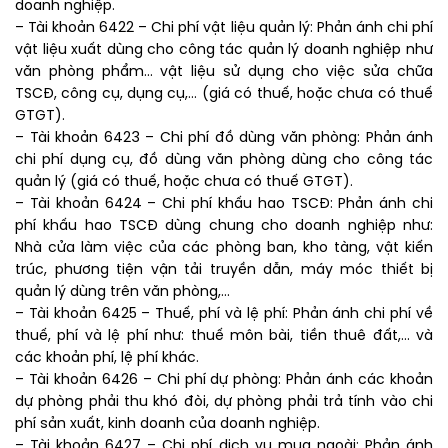
doanh nghiệp.
– Tài khoản 6422 – Chi phí vật liệu quản lý: Phản ánh chi phí
vật liệu xuất dùng cho công tác quản lý doanh nghiệp như
văn phòng phẩm… vật liệu sử dụng cho việc sửa chữa
TSCĐ, công cụ, dụng cụ,… (giá có thuế, hoặc chưa có thuế
GTGT).
– Tài khoản 6423 – Chi phí đồ dùng văn phòng: Phản ánh
chi phí dụng cụ, đồ dùng văn phòng dùng cho công tác
quản lý (giá có thuế, hoặc chưa có thuế GTGT).
– Tài khoản 6424 – Chi phí khấu hao TSCĐ: Phản ánh chi
phí khấu hao TSCĐ dùng chung cho doanh nghiệp như:
Nhà cửa làm việc của các phòng ban, kho tàng, vật kiến
trúc, phương tiện vận tải truyền dẫn, máy móc thiết bị
quản lý dùng trên văn phòng,…
– Tài khoản 6425 – Thuế, phí và lệ phí: Phản ánh chi phí về
thuế, phí và lệ phí như: thuế môn bài, tiền thuê đất,… và
các khoản phí, lệ phí khác.
– Tài khoản 6426 – Chi phí dự phòng: Phản ánh các khoản
dự phòng phải thu khó đòi, dự phòng phải trả tính vào chi
phí sản xuất, kinh doanh của doanh nghiệp.
– Tài khoản 6427 – Chi phí dịch vụ mua ngoài: Phản ánh