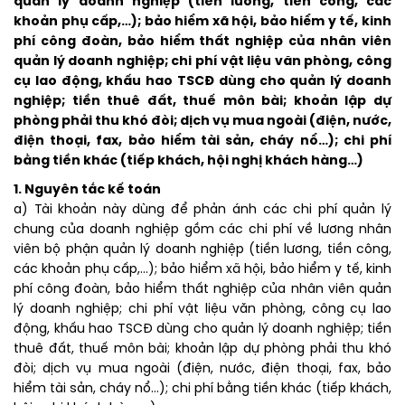
quản lý doanh nghiệp (tiền lương, tiền công, các
khoản phụ cấp,…); bảo hiểm xã hội, bảo hiểm y tế, kinh
phí công đoàn, bảo hiểm thất nghiệp của nhân viên
quản lý doanh nghiệp; chi phí vật liệu văn phòng, công
cụ lao động, khấu hao TSCĐ dùng cho quản lý doanh
nghiệp; tiền thuê đất, thuế môn bài; khoản lập dự
phòng phải thu khó đòi; dịch vụ mua ngoài (điện, nước,
điện thoại, fax, bảo hiểm tài sản, cháy nổ…); chi phí
bằng tiền khác (tiếp khách, hội nghị khách hàng…)
1. Nguyên tắc kế toán
a) Tài khoản này dùng để phản ánh các chi phí quản lý
chung của doanh nghiệp gồm các chi phí về lương nhân
viên bộ phận quản lý doanh nghiệp (tiền lương, tiền công,
các khoản phụ cấp,…); bảo hiểm xã hội, bảo hiểm y tế, kinh
phí công đoàn, bảo hiểm thất nghiệp của nhân viên quản
lý doanh nghiệp; chi phí vật liệu văn phòng, công cụ lao
động, khấu hao TSCĐ dùng cho quản lý doanh nghiệp; tiền
thuê đất, thuế môn bài; khoản lập dự phòng phải thu khó
đòi; dịch vụ mua ngoài (điện, nước, điện thoại, fax, bảo
hiểm tài sản, cháy nổ…); chi phí bằng tiền khác (tiếp khách,