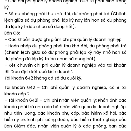
– Các chi phí quản lý doanh nghiệp thực tế phát sinh trong
kỳ;
– Số dự phòng phải thu khó đòi, dự phòng phải trả (Chênh
lệch giữa số dự phòng phải lập kỳ này lớn hơn số dự phòng
đã lập kỳ trước chưa sử dụng hết);
Bên Có:
– Các khoản được ghi giảm chi phí quản lý doanh nghiệp;
– Hoàn nhập dự phòng phải thu khó đòi, dự phòng phải trả
(chênh lệch giữa số dự phòng phải lập kỳ này nhỏ hơn số
dự phòng đã lập kỳ trước chưa sử dụng hết);
– Kết chuyển chi phí quản lý doanh nghiệp vào tài khoản
911 “Xác định kết quả kinh doanh”.
Tài khoản 642 không có số dư cuối kỳ.
Tài khoản 642 – Chi phí quản lý doanh nghiệp, có 8 tài
khoản cấp 2:
– Tài khoản 6421 – Chi phí nhân viên quản lý: Phản ánh các
khoản phải trả cho cán bộ nhân viên quản lý doanh nghiệp,
như tiền lương, các khoản phụ cấp, bảo hiểm xã hội, bảo
hiểm y tế, kinh phí công đoàn, bảo hiểm thất nghiệp của
Ban Giám đốc, nhân viên quản lý ở các phòng, ban của