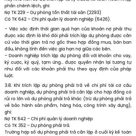
phần chênh lệch, ghi:
Nợ TK 229 – Dự phòng tổn thất tài sản (2293)
Có TK 642 – Chi phí quản lý doanh nghiệp (6426).
– Việc xác định thời gian quá hạn của khoản nợ phải thu
được xác định là khó đòi phải trích lập dự phòng được căn
cứ vào thời gian trả nợ gốc theo hợp đồng mua, bán ban
đầu, không tính đến việc gia hạn nợ giữa các bên.
– Doanh nghiệp trích lập dự phòng đối với khoản cho vay,
ký cược, ký quỹ, tạm ứng… được quyền nhận lại tương tự
như đối với các khoản phải thu theo quy định của pháp
luật.
3.8. Khi trích lập dự phòng phải trả về chi phí tái cơ cấu
doanh nghiệp, dự phòng phải trả cần lập cho hợp đồng có
rủi ro lớn và dự phòng phải trả khác (trừ dự phòng phải trả
về bảo hành sản phẩm, hàng hóa, công trình xây dựng),
ghi:
Nợ TK 642 – Chi phí quản lý doanh nghiệp
Có TK 352 – Dự phòng phải trả.
Trường hợp số dự phòng phải trả cần lập ở cuối kỳ kế toán