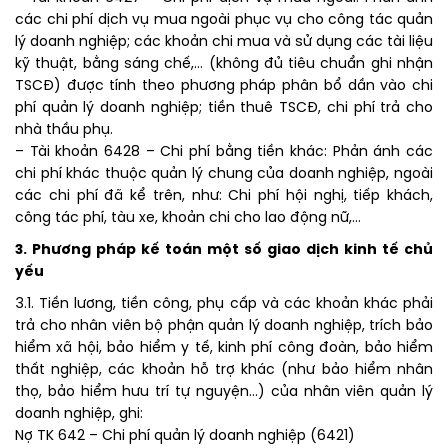
các chi phí dịch vụ mua ngoài phục vụ cho công tác quản
lý doanh nghiệp; các khoản chi mua và sử dụng các tài liệu
kỹ thuật, bằng sáng chế,… (không đủ tiêu chuẩn ghi nhận
TSCĐ) được tính theo phương pháp phân bổ dần vào chi
phí quản lý doanh nghiệp; tiền thuê TSCĐ, chi phí trả cho
nhà thầu phụ.
– Tài khoản 6428 – Chi phí bằng tiền khác: Phản ánh các
chi phí khác thuộc quản lý chung của doanh nghiệp, ngoài
các chi phí đã kể trên, như: Chi phí hội nghị, tiếp khách,
công tác phí, tàu xe, khoản chi cho lao động nữ,…
3. Phương pháp kế toán một số giao dịch kinh tế chủ
yếu
3.1. Tiền lương, tiền công, phụ cấp và các khoản khác phải
trả cho nhân viên bộ phận quản lý doanh nghiệp, trích bảo
hiểm xã hội, bảo hiểm y tế, kinh phí công đoàn, bảo hiểm
thất nghiệp, các khoản hỗ trợ khác (như bảo hiểm nhân
thọ, bảo hiểm hưu trí tự nguyện…) của nhân viên quản lý
doanh nghiệp, ghi:
Nợ TK 642 – Chi phí quản lý doanh nghiệp (6421)