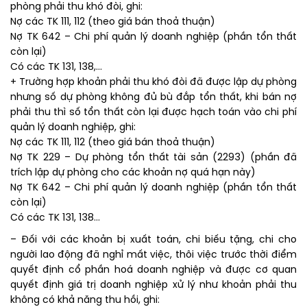
phòng phải thu khó đòi, ghi:
Nợ các TK 111, 112 (theo giá bán thoả thuận)
Nợ TK 642 – Chi phí quản lý doanh nghiệp (phần tổn thất
còn lại)
Có các TK 131, 138,…
+ Trường hợp khoản phải thu khó đòi đã được lập dự phòng
nhưng số dự phòng không đủ bù đắp tổn thất, khi bán nợ
phải thu thì số tổn thất còn lại được hạch toán vào chi phí
quản lý doanh nghiệp, ghi:
Nợ các TK 111, 112 (theo giá bán thoả thuận)
Nợ TK 229 – Dự phòng tổn thất tài sản (2293) (phần đã
trích lập dự phòng cho các khoản nợ quá hạn này)
Nợ TK 642 – Chi phí quản lý doanh nghiệp (phần tổn thất
còn lại)
Có các TK 131, 138…
– Đối với các khoản bị xuất toán, chi biếu tặng, chi cho
người lao động đã nghỉ mất việc, thôi việc trước thời điểm
quyết định cổ phần hoá doanh nghiệp và được cơ quan
quyết định giá trị doanh nghiệp xử lý như khoản phải thu
không có khả năng thu hồi, ghi: