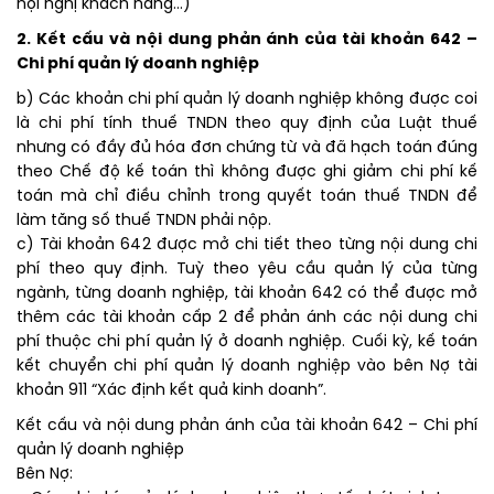
hội nghị khách hàng…)
2. Kết cấu và nội dung phản ánh của tài khoản 642 –
Chi phí quản lý doanh nghiệp
b) Các khoản chi phí quản lý doanh nghiệp không được coi
là chi phí tính thuế TNDN theo quy định của Luật thuế
nhưng có đầy đủ hóa đơn chứng từ và đã hạch toán đúng
theo Chế độ kế toán thì không được ghi giảm chi phí kế
toán mà chỉ điều chỉnh trong quyết toán thuế TNDN để
làm tăng số thuế TNDN phải nộp.
c) Tài khoản 642 được mở chi tiết theo từng nội dung chi
phí theo quy định. Tuỳ theo yêu cầu quản lý của từng
ngành, từng doanh nghiệp, tài khoản 642 có thể được mở
thêm các tài khoản cấp 2 để phản ánh các nội dung chi
phí thuộc chi phí quản lý ở doanh nghiệp. Cuối kỳ, kế toán
kết chuyển chi phí quản lý doanh nghiệp vào bên Nợ tài
khoản 911 “Xác định kết quả kinh doanh”.
Kết cấu và nội dung phản ánh của tài khoản 642 – Chi phí
quản lý doanh nghiệp
Bên Nợ: