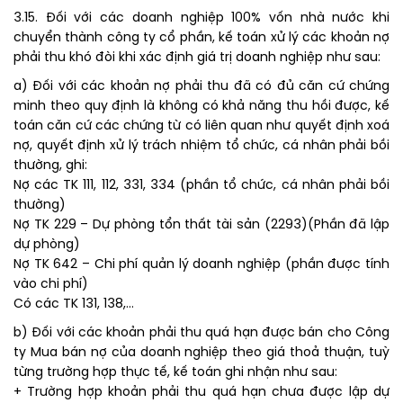
3.15. Đối với các doanh nghiệp 100% vốn nhà nước khi
chuyển thành công ty cổ phần, kế toán xử lý các khoản nợ
phải thu khó đòi khi xác định giá trị doanh nghiệp như sau:
a) Đối với các khoản nợ phải thu đã có đủ căn cứ chứng
minh theo quy định là không có khả năng thu hồi được, kế
toán căn cứ các chứng từ có liên quan như quyết định xoá
nợ, quyết định xử lý trách nhiệm tổ chức, cá nhân phải bồi
thường, ghi:
Nợ các TK 111, 112, 331, 334 (phần tổ chức, cá nhân phải bồi
thường)
Nợ TK 229 – Dự phòng tổn thất tài sản (2293)(Phần đã lập
dự phòng)
Nợ TK 642 – Chi phí quản lý doanh nghiệp (phần được tính
vào chi phí)
Có các TK 131, 138,…
b) Đối với các khoản phải thu quá hạn được bán cho Công
ty Mua bán nợ của doanh nghiệp theo giá thoả thuận, tuỳ
từng trường hợp thực tế, kế toán ghi nhận như sau:
+ Trường hợp khoản phải thu quá hạn chưa được lập dự