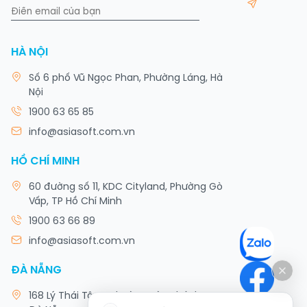
HÀ NỘI
Số 6 phố Vũ Ngọc Phan, Phường Láng, Hà
Nội
1900 63 65 85
info@asiasoft.com.vn
HỒ CHÍ MINH
60 đường số 11, KDC Cityland, Phường Gò
Vấp, TP Hồ Chí Minh
1900 63 66 89
info@asiasoft.com.vn
ĐÀ NẴNG
168 Lý Thái Tông, Phường Hòa Khánh, TP