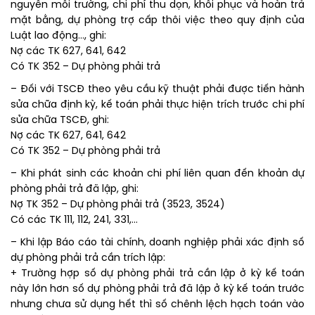
nguyên môi trường, chi phí thu dọn, khôi phục và hoàn trả
mặt bằng, dự phòng trợ cấp thôi việc theo quy định của
Luật lao động…, ghi:
Nợ các TK 627, 641, 642
Có TK 352 – Dự phòng phải trả
– Đối với TSCĐ theo yêu cầu kỹ thuật phải được tiến hành
sửa chữa định kỳ, kế toán phải thực hiện trích trước chi phí
sửa chữa TSCĐ, ghi:
Nợ các TK 627, 641, 642
Có TK 352 – Dự phòng phải trả
– Khi phát sinh các khoản chi phí liên quan đến khoản dự
phòng phải trả đã lập, ghi:
Nợ TK 352 – Dự phòng phải trả (3523, 3524)
Có các TK 111, 112, 241, 331,…
– Khi lập Báo cáo tài chính, doanh nghiệp phải xác định số
dự phòng phải trả cần trích lập:
+ Trường hợp số dự phòng phải trả cần lập ở kỳ kế toán
này lớn hơn số dự phòng phải trả đã lập ở kỳ kế toán trước
nhưng chưa sử dụng hết thì số chênh lệch hạch toán vào