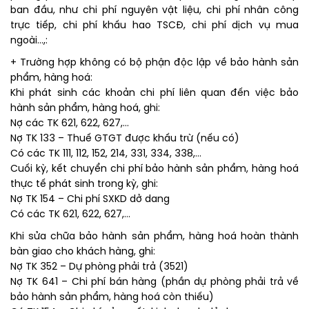
ban đầu, như chi phí nguyên vật liệu, chi phí nhân công
trực tiếp, chi phí khấu hao TSCĐ, chi phí dịch vụ mua
ngoài…,:
+ Trường hợp không có bộ phận độc lập về bảo hành sản
phẩm, hàng hoá:
Khi phát sinh các khoản chi phí liên quan đến việc bảo
hành sản phẩm, hàng hoá, ghi:
Nợ các TK 621, 622, 627,…
Nợ TK 133 – Thuế GTGT được khấu trừ (nếu có)
Có các TK 111, 112, 152, 214, 331, 334, 338,…
Cuối kỳ, kết chuyển chi phí bảo hành sản phẩm, hàng hoá
thực tế phát sinh trong kỳ, ghi:
Nợ TK 154 – Chi phí SXKD dở dang
Có các TK 621, 622, 627,…
Khi sửa chữa bảo hành sản phẩm, hàng hoá hoàn thành
bàn giao cho khách hàng, ghi:
Nợ TK 352 – Dự phòng phải trả (3521)
Nợ TK 641 – Chi phí bán hàng (phần dự phòng phải trả về
bảo hành sản phẩm, hàng hoá còn thiếu)