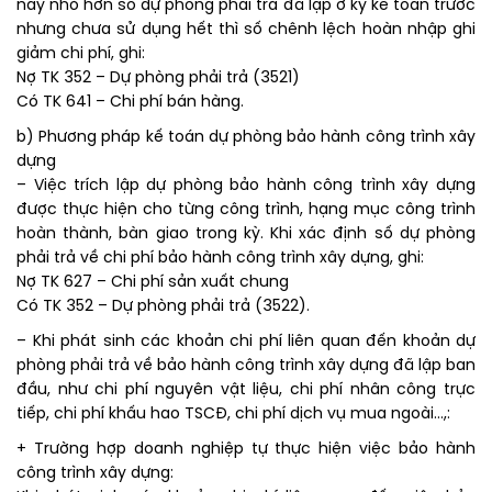
này nhỏ hơn số dự phòng phải trả đã lập ở kỳ kế toán trước
nhưng chưa sử dụng hết thì số chênh lệch hoàn nhập ghi
giảm chi phí, ghi:
Nợ TK 352 – Dự phòng phải trả (3521)
Có TK 641 – Chi phí bán hàng.
b) Phương pháp kế toán dự phòng bảo hành công trình xây
dựng
– Việc trích lập dự phòng bảo hành công trình xây dựng
được thực hiện cho từng công trình, hạng mục công trình
hoàn thành, bàn giao trong kỳ. Khi xác định số dự phòng
phải trả về chi phí bảo hành công trình xây dựng, ghi:
Nợ TK 627 – Chi phí sản xuất chung
Có TK 352 – Dự phòng phải trả (3522).
– Khi phát sinh các khoản chi phí liên quan đến khoản dự
phòng phải trả về bảo hành công trình xây dựng đã lập ban
đầu, như chi phí nguyên vật liệu, chi phí nhân công trực
tiếp, chi phí khấu hao TSCĐ, chi phí dịch vụ mua ngoài…,:
+ Trường hợp doanh nghiệp tự thực hiện việc bảo hành
công trình xây dựng: