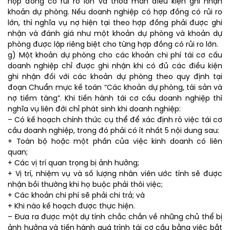
hợp đồng có rủi ro lớn và thoả mãn điều kiện ghi nhận
khoản dự phòng. Nếu doanh nghiệp có hợp đồng có rủi ro
lớn, thì nghĩa vụ nợ hiện tại theo hợp đồng phải được ghi
nhận và đánh giá như một khoản dự phòng và khoản dự
phòng được lập riêng biệt cho từng hợp đồng có rủi ro lớn.
g) Một khoản dự phòng cho các khoản chi phí tái cơ cấu
doanh nghiệp chỉ được ghi nhận khi có đủ các điều kiện
ghi nhận đối với các khoản dự phòng theo quy định tại
đoạn Chuẩn mực kế toán “Các khoản dự phòng, tài sản và
nợ tiềm tàng”. Khi tiến hành tái cơ cấu doanh nghiệp thì
nghĩa vụ liên đới chỉ phát sinh khi doanh nghiệp:
– Có kế hoạch chính thức cụ thể để xác định rõ việc tái cơ
cấu doanh nghiệp, trong đó phải có ít nhất 5 nội dung sau:
+ Toàn bộ hoặc một phần của việc kinh doanh có liên
quan;
+ Các vị trí quan trọng bị ảnh hưởng;
+ Vị trí, nhiệm vụ và số lượng nhân viên ước tính sẽ được
nhận bồi thường khi họ buộc phải thôi việc;
+ Các khoản chi phí sẽ phải chi trả; và
+ Khi nào kế hoạch được thực hiện.
– Đưa ra được một dự tính chắc chắn về những chủ thể bị
ảnh hưởng và tiến hành quá trình tái cơ cấu bằng việc bắt