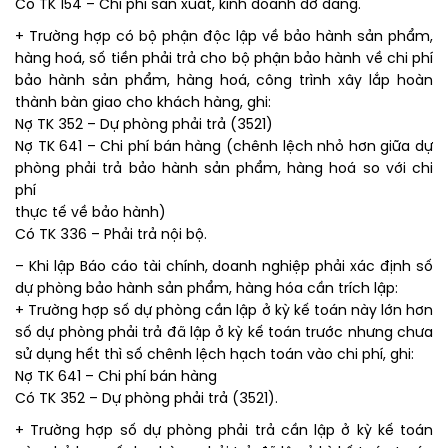
Có TK 154 – Chi phí sản xuất, kinh doanh dở dang.
+ Trường hợp có bộ phận độc lập về bảo hành sản phẩm,
hàng hoá, số tiền phải trả cho bộ phận bảo hành về chi phí
bảo hành sản phẩm, hàng hoá, công trình xây lắp hoàn
thành bàn giao cho khách hàng, ghi:
Nợ TK 352 – Dự phòng phải trả (3521)
Nợ TK 641 – Chi phí bán hàng (chênh lệch nhỏ hơn giữa dự
phòng phải trả bảo hành sản phẩm, hàng hoá so với chi
phí
thực tế về bảo hành)
Có TK 336 – Phải trả nội bộ.
– Khi lập Báo cáo tài chính, doanh nghiệp phải xác định số
dự phòng bảo hành sản phẩm, hàng hóa cần trích lập:
+ Trường hợp số dự phòng cần lập ở kỳ kế toán này lớn hơn
số dự phòng phải trả đã lập ở kỳ kế toán trước nhưng chưa
sử dụng hết thì số chênh lệch hạch toán vào chi phí, ghi:
Nợ TK 641 – Chi phí bán hàng
Có TK 352 – Dự phòng phải trả (3521).
+ Trường hợp số dự phòng phải trả cần lập ở kỳ kế toán