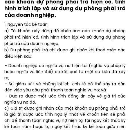
các khoản dự phòng phải trả hiện có, tình
hình trích lập và sử dụng dự phòng phải trả
của doanh nghiệp.
1. Nguyên tắc kế toán
a) Tài khoản này dùng để phản ánh các khoản dự phòng
phải trả hiện có, tình hình trích lập và sử dụng dự phòng
phải trả của doanh nghiệp.
b) Dự phòng phải trả chỉ được ghi nhận khi thoả mãn các
điều kiện sau:
– Doanh nghiệp có nghĩa vụ nợ hiện tại (nghĩa vụ pháp lý
hoặc nghĩa vụ liên đới) do kết quả từ một sự kiện đã xảy
ra;
– Sự giảm sút về những lợi ích kinh tế có thể xảy ra dẫn
đến việc yêu cầu phải thanh toán nghĩa vụ nợ; và
– Đưa ra được một ước tính đáng tin cậy về giá trị của
nghĩa vụ nợ đó.
c) Giá trị được ghi nhận của một khoản dự phòng phải trả
là giá trị được ước tính hợp lý nhất về khoản tiền sẽ phải
chi để thanh toán nghĩa vụ nợ hiện tại tại ngày kết thúc kỳ
kế toán năm hoặc tại ngày kết thúc kỳ kế toán giữa niên