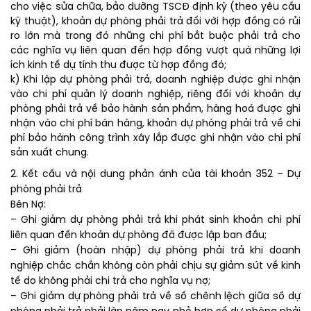
cho việc sửa chữa, bảo dưỡng TSCĐ định kỳ (theo yêu cầu
kỹ thuật), khoản dự phòng phải trả đối với hợp đồng có rủi
ro lớn mà trong đó những chi phí bắt buộc phải trả cho
các nghĩa vụ liên quan đến hợp đồng vượt quá những lợi
ích kinh tế dự tính thu được từ hợp đồng đó;
k) Khi lập dự phòng phải trả, doanh nghiệp được ghi nhận
vào chi phí quản lý doanh nghiệp, riêng đối với khoản dự
phòng phải trả về bảo hành sản phẩm, hàng hoá được ghi
nhận vào chi phí bán hàng, khoản dự phòng phải trả về chi
phí bảo hành công trình xây lắp được ghi nhận vào chi phí
sản xuất chung.
2. Kết cấu và nội dung phản ánh của tài khoản 352 – Dự
phòng phải trả
Bên Nợ:
– Ghi giảm dự phòng phải trả khi phát sinh khoản chi phí
liên quan đến khoản dự phòng đã được lập ban đầu;
– Ghi giảm (hoàn nhập) dự phòng phải trả khi doanh
nghiệp chắc chắn không còn phải chịu sự giảm sút về kinh
tế do không phải chi trả cho nghĩa vụ nợ;
– Ghi giảm dự phòng phải trả về số chênh lệch giữa số dự