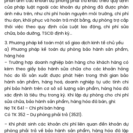
phản ánh các khoản dự phòng phải trả khác theo quy định
của pháp luật ngoài các khoản dự phòng đã được phản
ánh nêu trên, như chi phí hoàn nguyên môi trường, chi phí
thu dọn, khôi phục và hoàn trả mặt bằng, dự phòng trợ cấp
thôi việc theo quy định của Luật lao động, chi phí sửa
chữa, bảo dưỡng, TSCĐ định kỳ…
3. Phương pháp kế toán một số giao dịch kinh tế chủ yếu
a) Phương pháp kế toán dự phòng bảo hành sản phẩm,
hàng hóa
– Trường hợp doanh nghiệp bán hàng cho khách hàng có
kèm theo giấy bảo hành sửa chữa cho các khoản hỏng
hóc do lỗi sản xuất được phát hiện trong thời gian bảo
hành sản phẩm, hàng hoá, doanh nghiệp tự ước tính chi
phí bảo hành trên cơ sở số lượng sản phẩm, hàng hóa đã
xác định là tiêu thụ trong kỳ. Khi lập dự phòng cho chi phí
sửa chữa, bảo hành sản phẩm, hàng hóa đã bán, ghi:
Nợ TK 641 – Chi phí bán hàng
Có TK 352 – Dự phòng phải trả (3521).
– Khi phát sinh các khoản chi phí liên quan đến khoản dự
phòng phải trả về bảo hành sản phẩm, hàng hóa đã lập