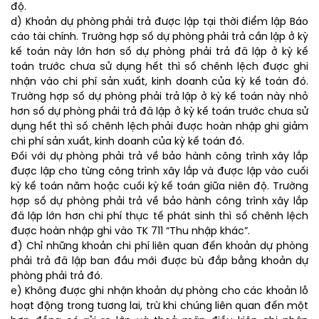
độ.
d) Khoản dự phòng phải trả được lập tại thời điểm lập Báo
cáo tài chính. Trường hợp số dự phòng phải trả cần lập ở kỳ
kế toán này lớn hơn số dự phòng phải trả đã lập ở kỳ kế
toán trước chưa sử dụng hết thì số chênh lệch được ghi
nhận vào chi phí sản xuất, kinh doanh của kỳ kế toán đó.
Trường hợp số dự phòng phải trả lập ở kỳ kế toán này nhỏ
hơn số dự phòng phải trả đã lập ở kỳ kế toán trước chưa sử
dụng hết thì số chênh lệch phải được hoàn nhập ghi giảm
chi phí sản xuất, kinh doanh của kỳ kế toán đó.
Đối với dự phòng phải trả về bảo hành công trình xây lắp
được lập cho từng công trình xây lắp và được lập vào cuối
kỳ kế toán năm hoặc cuối kỳ kế toán giữa niên độ. Trường
hợp số dự phòng phải trả về bảo hành công trình xây lắp
đã lập lớn hơn chi phí thực tế phát sinh thì số chênh lệch
được hoàn nhập ghi vào TK 711 “Thu nhập khác”.
đ) Chỉ những khoản chi phí liên quan đến khoản dự phòng
phải trả đã lập ban đầu mới được bù đắp bằng khoản dự
phòng phải trả đó.
e) Không được ghi nhận khoản dự phòng cho các khoản lỗ
hoạt động trong tương lai, trừ khi chúng liên quan đến một