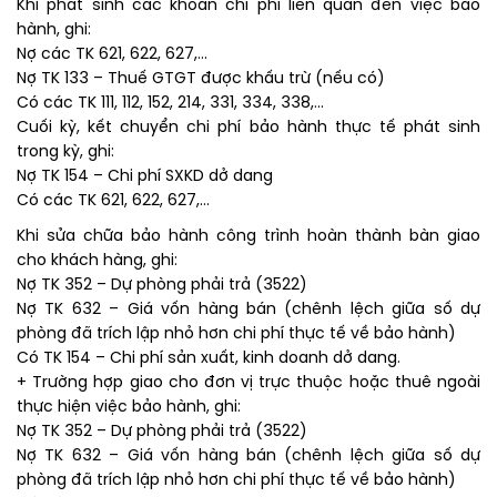
Khi phát sinh các khoản chi phí liên quan đến việc bảo
hành, ghi:
Nợ các TK 621, 622, 627,…
Nợ TK 133 – Thuế GTGT được khấu trừ (nếu có)
Có các TK 111, 112, 152, 214, 331, 334, 338,…
Cuối kỳ, kết chuyển chi phí bảo hành thực tế phát sinh
trong kỳ, ghi:
Nợ TK 154 – Chi phí SXKD dở dang
Có các TK 621, 622, 627,…
Khi sửa chữa bảo hành công trình hoàn thành bàn giao
cho khách hàng, ghi:
Nợ TK 352 – Dự phòng phải trả (3522)
Nợ TK 632 – Giá vốn hàng bán (chênh lệch giữa số dự
phòng đã trích lập nhỏ hơn chi phí thực tế về bảo hành)
Có TK 154 – Chi phí sản xuất, kinh doanh dở dang.
+ Trường hợp giao cho đơn vị trực thuộc hoặc thuê ngoài
thực hiện việc bảo hành, ghi:
Nợ TK 352 – Dự phòng phải trả (3522)
Nợ TK 632 – Giá vốn hàng bán (chênh lệch giữa số dự
phòng đã trích lập nhỏ hơn chi phí thực tế về bảo hành)