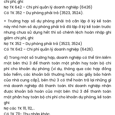
chi phí, ghi:
Nợ TK 642 – Chi phí quản lý doanh nghiệp (6426)
Có TK 352 – Dự phòng phải trả (3523, 3524).
+ Trường hợp số dự phòng phải trả cần lập ở kỳ kế toán
này nhỏ hơn số dự phòng phải trả đã lập ở kỳ kế toán trước
nhưng chưa sử dụng hết thì số chênh lệch hoàn nhập ghi
giảm chi phí, ghi:
Nợ TK 352 – Dự phòng phải trả (3523, 3524)
Có TK 642 – Chi phí quản lý doanh nghiệp (6426).
d) Trong một số trường hợp, doanh nghiệp có thể tìm kiếm
một bên thứ 3 để thanh toán một phần hay toàn bộ chi
phí cho khoản dự phòng (ví dụ, thông qua các hợp đồng
bảo hiểm, các khoản bồi thường hoặc các giấy bảo hành
của nhà cung cấp), bên thứ 3 có thể hoàn trả lại những gì
mà doanh nghiệp đã thanh toán. Khi doanh nghiệp nhận
được khoản bồi hoàn của một bên thứ 3 để thanh toán
một phần hay toàn bộ chi phí cho khoản dự phòng, kế toán
ghi:
Nợ các TK 111, 112,…
Có TK 711- Thu nhập khác.