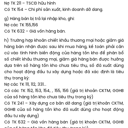
Nợ TK 211 – TSCĐ hữu hình
Có TK 154 – Chi phí sản xuất, kinh doanh dở dang.
g) Hàng bán bị trả lại nhập kho, ghi:
Nợ các TK 155,156
Có TK 632 – Giá vốn hàng bán.
h) Trường hợp khoản chiết khấu thương mại hoặc giảm giá
hàng bán nhận được sau khi mua hàng, kế toán phải căn
cứ vào tình hình biến động của hàng tồn kho để phân bổ
số chiết khấu thương mại, giảm giá hàng bán được hưởng
dựa trên số hàng tồn kho chưa tiêu thụ, số đã xuất dùng
cho hoạt động đầu tư xây dựng hoặc đã xác định là tiêu
thụ trong kỳ:
Nợ các TK 111, 112, 331…
Có các TK 152, 153, 154, , 155, 156 (giá trị khoản CKTM, GGHB
của số hàng tồn kho chưa tiêu thụ trong kỳ)
Có TK 241 – Xây dựng cơ bản dở dang (giá trị khoản CKTM,
GGHB của số hàng tồn kho đã xuất dùng cho hoạt động
đầu tư xây dựng)
Có TK 632 – Giá vốn hàng bán (giá trị khoản CKTM, GGHB