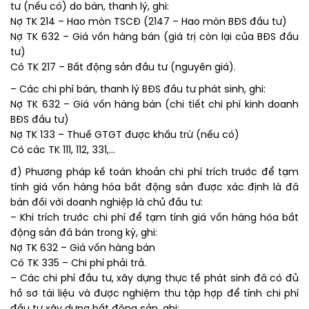
tư (nếu có) do bán, thanh lý, ghi:
Nợ TK 214 – Hao mòn TSCĐ (2147 – Hao mòn BĐS đầu tư)
Nợ TK 632 – Giá vốn hàng bán (giá trị còn lại của BĐS đầu
tư)
Có TK 217 – Bất động sản đầu tư (nguyên giá).
– Các chi phí bán, thanh lý BĐS đầu tư phát sinh, ghi:
Nợ TK 632 – Giá vốn hàng bán (chi tiết chi phí kinh doanh
BĐS đầu tư)
Nợ TK 133 – Thuế GTGT được khấu trừ (nếu có)
Có các TK 111, 112, 331,…
đ) Phương pháp kế toán khoản chi phí trích trước để tạm
tính giá vốn hàng hóa bất động sản được xác định là đã
bán đối với doanh nghiệp là chủ đầu tư:
– Khi trích trước chi phí để tạm tính giá vốn hàng hóa bất
động sản đã bán trong kỳ, ghi:
Nợ TK 632 – Giá vốn hàng bán
Có TK 335 – Chi phí phải trả.
– Các chi phí đầu tư, xây dựng thực tế phát sinh đã có đủ
hồ sơ tài liệu và được nghiệm thu tập hợp để tính chi phí