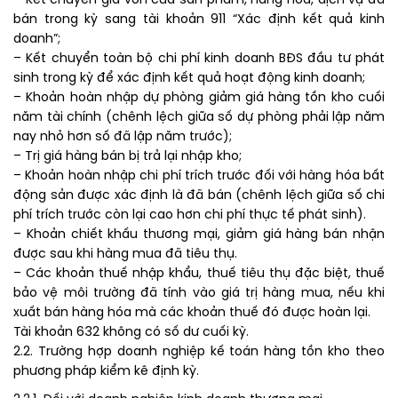
– Kết chuyển giá vốn của sản phẩm, hàng hóa, dịch vụ đã
bán trong kỳ sang tài khoản 911 “Xác định kết quả kinh
doanh”;
– Kết chuyển toàn bộ chi phí kinh doanh BĐS đầu tư phát
sinh trong kỳ để xác định kết quả hoạt động kinh doanh;
– Khoản hoàn nhập dự phòng giảm giá hàng tồn kho cuối
năm tài chính (chênh lệch giữa số dự phòng phải lập năm
nay nhỏ hơn số đã lập năm trước);
– Trị giá hàng bán bị trả lại nhập kho;
– Khoản hoàn nhập chi phí trích trước đối với hàng hóa bất
động sản được xác định là đã bán (chênh lệch giữa số chi
phí trích trước còn lại cao hơn chi phí thực tế phát sinh).
– Khoản chiết khấu thương mại, giảm giá hàng bán nhận
được sau khi hàng mua đã tiêu thụ.
– Các khoản thuế nhập khẩu, thuế tiêu thụ đặc biệt, thuế
bảo vệ môi trường đã tính vào giá trị hàng mua, nếu khi
xuất bán hàng hóa mà các khoản thuế đó được hoàn lại.
Tài khoản 632 không có số dư cuối kỳ.
2.2. Trường hợp doanh nghiệp kế toán hàng tồn kho theo
phương pháp kiểm kê định kỳ.