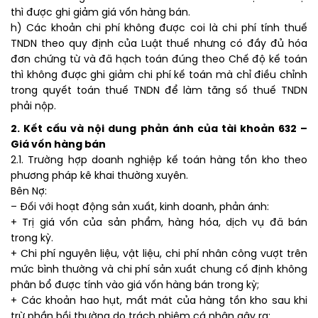
thì được ghi giảm giá vốn hàng bán.
h) Các khoản chi phí không được coi là chi phí tính thuế
TNDN theo quy định của Luật thuế nhưng có đầy đủ hóa
đơn chứng từ và đã hạch toán đúng theo Chế độ kế toán
thì không được ghi giảm chi phí kế toán mà chỉ điều chỉnh
trong quyết toán thuế TNDN để làm tăng số thuế TNDN
phải nộp.
2. Kết cấu và nội dung phản ánh của tài khoản 632 –
Giá vốn hàng bán
2.1. Trường hợp doanh nghiệp kế toán hàng tồn kho theo
phương pháp kê khai thường xuyên.
Bên Nợ:
– Đối với hoạt động sản xuất, kinh doanh, phản ánh:
+ Trị giá vốn của sản phẩm, hàng hóa, dịch vụ đã bán
trong kỳ.
+ Chi phí nguyên liệu, vật liệu, chi phí nhân công vượt trên
mức bình thường và chi phí sản xuất chung cố định không
phân bổ được tính vào giá vốn hàng bán trong kỳ;
+ Các khoản hao hụt, mất mát của hàng tồn kho sau khi
trừ phần bồi thường do trách nhiệm cá nhân gây ra;