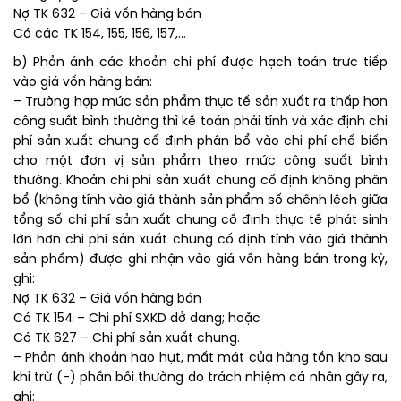
Nợ TK 632 – Giá vốn hàng bán
Có các TK 154, 155, 156, 157,…
b) Phản ánh các khoản chi phí được hạch toán trực tiếp
vào giá vốn hàng bán:
– Trường hợp mức sản phẩm thực tế sản xuất ra thấp hơn
công suất bình thường thì kế toán phải tính và xác định chi
phí sản xuất chung cố định phân bổ vào chi phí chế biến
cho một đơn vị sản phẩm theo mức công suất bình
thường. Khoản chi phí sản xuất chung cố định không phân
bổ (không tính vào giá thành sản phẩm số chênh lệch giữa
tổng số chi phí sản xuất chung cố định thực tế phát sinh
lớn hơn chi phí sản xuất chung cố định tính vào giá thành
sản phẩm) được ghi nhận vào giá vốn hàng bán trong kỳ,
ghi:
Nợ TK 632 – Giá vốn hàng bán
Có TK 154 – Chi phí SXKD dở dang; hoặc
Có TK 627 – Chi phí sản xuất chung.
– Phản ánh khoản hao hụt, mất mát của hàng tồn kho sau
khi trừ (-) phần bồi thường do trách nhiệm cá nhân gây ra,
ghi: