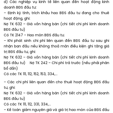
d) Các nghiệp vụ kinh tế liên quan đến hoạt động kinh
doanh BĐS đầu tư:
– Định kỳ tính, trích khấu hao BĐS đầu tư đang cho thuê
hoạt động, ghi:
Nợ TK 632 – Giá vốn hàng bán (chi tiết chi phí kinh doanh
BĐS đầu tư)
Có TK 2147 – Hao mòn BĐS đầu tư.
– Khi phát sinh chi phí liên quan đến BĐS đầu tư sau ghi
nhận ban đầu nếu không thoả mãn điều kiện ghi tăng giá
trị BĐS đầu tư, ghi:
Nợ TK 632 – Giá vốn hàng bán (chi tiết chi phí kinh doanh
BĐS đầu tư) Nợ TK 242 – Chi phí trả trước (nếu phải phân
bổ dần)
Có các TK 111, 112, 152, 153, 334,…
– Các chi phí liên quan đến cho thuê hoạt động BĐS đầu
tư, ghi:
Nợ TK 632 – Giá vốn hàng bán (chi tiết chi phí kinh doanh
BĐS đầu tư)
Có các TK 111, 112, 331, 334,…
– Kế toán giảm nguyên giá và giá trị hao mòn của BĐS đầu