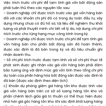
Việc trích trước chi phí để tạm tính giá vốn bất động sản
phải tuân thủ theo các nguyên tắc sau:
– Doanh nghiệp chỉ được trích trước vào giá vốn hàng bán
đối với các khoản chi phí đã có trong dự toán đầu tư, xây
dựng nhưng chưa có đủ hồ sơ, tài liệu để nghiệm thu khối
lượng và phải thuyết minh chi tiết về lý do, nội dung chi phí
trích trước cho từng hạng mục công trình trong kỳ.
– Doanh nghiệp chỉ được trích trước chi phí để tạm tính giá
vốn hàng bán cho phần bất động sản đã hoàn thành,
được xác định là đã bán trong kỳ và đủ tiêu chuẩn ghi
nhận doanh thu.
– Số chi phí trích trước được tạm tính và số chi phí thực tế
phát sinh được ghi nhận vào giá vốn hàng bán phải đảm
bảo tương ứng với định mức giá vốn tính theo tổng chi phí
dự toán của phần hàng hóa bất động sản được xác định là
đã bán (được xác định theo diện tích).
c) Khoản dự phòng giảm giá hàng tồn kho được tính vào
giá vốn hàng bán trên cơ sở số lượng hàng tồn kho và
phần chênh lệch giữa giá trị thuần có thể thực hiện được
nhỏ hơn giá gốc hàng tồn kho. Khi xác định khối lượng hàng