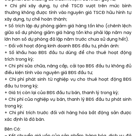
+ Chi phí xây dựng, tự chế TSCĐ vượt trên mức bình
thường không được tính vào nguyên giá TSCĐ hữu hình tự
xây dựng, tự chế hoàn thành;
+ Số trích lập dự phòng giảm giá hàng tồn kho (chênh lệch
giữa số dự phòng giảm giá hàng tồn kho phải lập năm nay
lớn hơn số dự phòng đã lập năm trước chưa sử dụng hết).
– Đối với hoạt động kinh doanh BĐS đầu tư, phản ánh:
+ Số khấu hao BĐS đầu tư dùng để cho thuê hoạt động
trích trong kỳ;
+ Chi phí sửa chữa, nâng cấp, cải tạo BĐS đầu tư không đủ
điều kiện tính vào nguyên giá BĐS đầu tư;
+ Chi phí phát sinh từ nghiệp vụ cho thuê hoạt động BĐS
đầu tư trong kỳ;
+ Giá trị còn lại của BĐS đầu tư bán, thanh lý trong kỳ;
+ Chi phí của nghiệp vụ bán, thanh lý BĐS đầu tư phát sinh
trong kỳ;
+ Chi phí trích trước đối với hàng hóa bất động sản được
xác định là đã bán.
Bên Có: