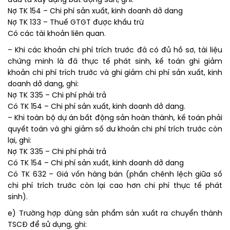
đầu tư xây dựng bất động sản, ghi:
Nợ TK 154 – Chi phí sản xuất, kinh doanh dở dang
Nợ TK 133 – Thuế GTGT được khấu trừ
Có các tài khoản liên quan.
– Khi các khoản chi phí trích trước đã có đủ hồ sơ, tài liệu
chứng minh là đã thực tế phát sinh, kế toán ghi giảm
khoản chi phí trích trước và ghi giảm chi phí sản xuất, kinh
doanh dở dang, ghi:
Nợ TK 335 – Chi phí phải trả
Có TK 154 – Chi phí sản xuất, kinh doanh dở dang.
– Khi toàn bộ dự án bất động sản hoàn thành, kế toán phải
quyết toán và ghi giảm số dư khoản chi phí trích trước còn
lại, ghi:
Nợ TK 335 – Chi phí phải trả
Có TK 154 – Chi phí sản xuất, kinh doanh dở dang
Có TK 632 – Giá vốn hàng bán (phần chênh lệch giữa số
chi phí trích trước còn lại cao hơn chi phí thực tế phát
sinh).
e) Trường hợp dùng sản phẩm sản xuất ra chuyển thành
TSCĐ để sử dụng, ghi: