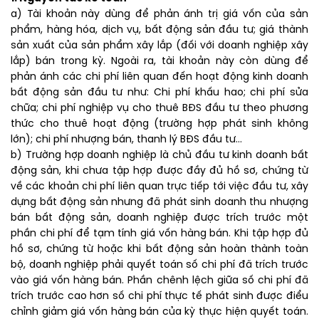
a) Tài khoản này dùng để phản ánh trị giá vốn của sản
phẩm, hàng hóa, dịch vụ, bất động sản đầu tư; giá thành
sản xuất của sản phẩm xây lắp (đối với doanh nghiệp xây
lắp) bán trong kỳ. Ngoài ra, tài khoản này còn dùng để
phản ánh các chi phí liên quan đến hoạt động kinh doanh
bất động sản đầu tư như: Chi phí khấu hao; chi phí sửa
chữa; chi phí nghiệp vụ cho thuê BĐS đầu tư theo phương
thức cho thuê hoạt động (trường hợp phát sinh không
lớn); chi phí nhượng bán, thanh lý BĐS đầu tư…
b) Trường hợp doanh nghiệp là chủ đầu tư kinh doanh bất
động sản, khi chưa tập hợp được đầy đủ hồ sơ, chứng từ
về các khoản chi phí liên quan trực tiếp tới việc đầu tư, xây
dựng bất động sản nhưng đã phát sinh doanh thu nhượng
bán bất động sản, doanh nghiệp được trích trước một
phần chi phí để tạm tính giá vốn hàng bán. Khi tập hợp đủ
hồ sơ, chứng từ hoặc khi bất động sản hoàn thành toàn
bộ, doanh nghiệp phải quyết toán số chi phí đã trích trước
vào giá vốn hàng bán. Phần chênh lệch giữa số chi phí đã
trích trước cao hơn số chi phí thực tế phát sinh được điểu
chỉnh giảm giá vốn hàng bán của kỳ thực hiện quyết toán.