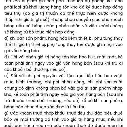
tồn kho bị giảm giá cần phải trích lập dự phòng, kế toán
phải loại trừ khối lượng hàng tồn kho đã ký được hợp đồng
tiêu thụ (có giá trị thuần có thể thực hiện được không
thấp hơn giá trị ghi sổ) nhưng chưa chuyển giao cho khách
hàng nếu có bằng chứng chắc chắn về việc khách hàng
sẽ không từ bỏ thực hiện hợp đồng.
d) Khi bán sản phẩm, hàng hóa kèm thiết bị, phụ tùng thay
thế thì giá trị thiết bị, phụ tùng thay thế được ghi nhận vào
giá vốn hàng bán.
đ) Đối với phần giá trị hàng tồn kho hao hụt, mất mát, kế
toán phải tính ngay vào giá vốn hàng bán (sau khi trừ đi
các khoản bồi thường, nếu có).
e) Đối với chi phí nguyên vật liệu trực tiếp tiêu hao vượt
mức bình thường, chi phí nhân công, chi phí sản xuất
chung cố định không phân bổ vào giá trị sản phẩm nhập
kho, kế toán phải tính ngay vào giá vốn hàng bán (sau khi
trừ đi các khoản bồi thường, nếu có) kể cả khi sản phẩm,
hàng hóa chưa được xác định là tiêu thụ.
g) Các khoản thuế nhập khẩu, thuế tiêu thụ đặc biệt, thuế
bảo vệ môi trường đã tính vào giá trị hàng mua, nếu khi
xuất bán hàng hóa mà các khoản thuế đó được hoàn lại