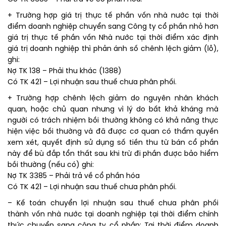
+ Trường hợp giá trị thực tế phần vốn nhà nước tại thời
điểm doanh nghiệp chuyển sang Công ty cổ phần nhỏ hơn
giá trị thực tế phần vốn Nhà nước tại thời điểm xác định
giá trị doanh nghiệp thì phản ánh số chênh lệch giảm (lỗ),
ghi:
Nợ TK 138 – Phải thu khác (1388)
Có TK 421 – Lợi nhuận sau thuế chưa phân phối.
+ Trường hợp chênh lệch giảm do nguyên nhân khách
quan, hoặc chủ quan nhưng vì lý do bất khả kháng mà
người có trách nhiệm bồi thường không có khả năng thực
hiện việc bồi thường và đã được cơ quan có thẩm quyền
xem xét, quyết định sử dụng số tiền thu từ bán cổ phần
này để bù đắp tổn thất sau khi trừ đi phần được bảo hiểm
bồi thường (nếu có) ghi:
Nợ TK 3385 – Phải trả về cổ phần hóa
Có TK 421 – Lợi nhuận sau thuế chưa phân phối.
– Kế toán chuyển lợi nhuận sau thuế chưa phân phối
thành vốn nhà nước tại doanh nghiệp tại thời điểm chính
thức chuyển sang công ty cổ phần: Tại thời điểm doanh