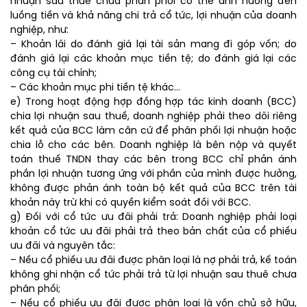
nhuận sau thuế chưa phân phối có thể ảnh hưởng đến
luồng tiền và khả năng chi trả cổ tức, lợi nhuận của doanh
nghiệp, như:
– Khoản lãi do đánh giá lại tài sản mang đi góp vốn; do
đánh giá lại các khoản mục tiền tệ; do đánh giá lại các
công cụ tài chính;
– Các khoản mục phi tiền tệ khác…
e) Trong hoạt động hợp đồng hợp tác kinh doanh (BCC)
chia lợi nhuận sau thuế, doanh nghiệp phải theo dõi riêng
kết quả của BCC làm căn cứ để phân phối lợi nhuận hoặc
chia lỗ cho các bên. Doanh nghiệp là bên nộp và quyết
toán thuế TNDN thay các bên trong BCC chỉ phản ánh
phần lợi nhuận tương ứng với phần của mình được hưởng,
không được phản ánh toàn bộ kết quả của BCC trên tài
khoản này trừ khi có quyền kiểm soát đối với BCC.
g) Đối với cổ tức ưu đãi phải trả: Doanh nghiệp phải loại
khoản cổ tức ưu đãi phải trả theo bản chất của cổ phiếu
ưu đãi và nguyên tắc:
– Nếu cổ phiếu ưu đãi được phân loại là nợ phải trả, kế toán
không ghi nhận cổ tức phải trả từ lợi nhuận sau thuê chưa
phân phối;
– Nếu cổ phiếu ưu đãi được phân loại là vốn chủ sở hữu,