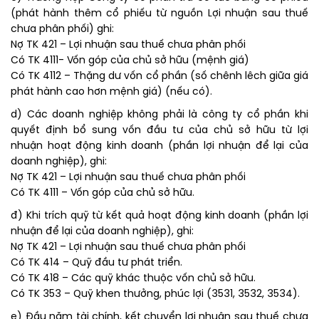
(phát hành thêm cổ phiếu từ nguồn Lợi nhuận sau thuế
chưa phân phối) ghi:
Nợ TK 421 – Lợi nhuận sau thuế chưa phân phối
Có TK 4111- Vốn góp của chủ sở hữu (mệnh giá)
Có TK 4112 – Thặng dư vốn cổ phần (số chênh lêch giữa giá
phát hành cao hơn mệnh giá) (nếu có).
d) Các doanh nghiệp không phải là công ty cổ phần khi
quyết định bổ sung vốn đầu tư của chủ sở hữu từ lợi
nhuận hoạt động kinh doanh (phần lợi nhuận để lại của
doanh nghiệp), ghi:
Nợ TK 421 – Lợi nhuận sau thuế chưa phân phối
Có TK 4111 – Vốn góp của chủ sở hữu.
đ) Khi trích quỹ từ kết quả hoạt động kinh doanh (phần lợi
nhuận để lại của doanh nghiệp), ghi:
Nợ TK 421 – Lợi nhuận sau thuế chưa phân phối
Có TK 414 – Quỹ đầu tư phát triển.
Có TK 418 – Các quỹ khác thuộc vốn chủ sở hữu.
Có TK 353 – Quỹ khen thưởng, phúc lợi (3531, 3532, 3534).
e) Đầu năm tài chính, kết chuyển lợi nhuận sau thuế chưa