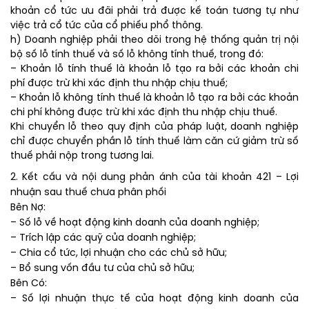
khoản cổ tức ưu đãi phải trả được kế toán tương tự như
việc trả cổ tức của cổ phiếu phổ thông.
h) Doanh nghiệp phải theo dõi trong hệ thống quản trị nội
bộ số lỗ tính thuế và số lỗ không tính thuế, trong đó:
– Khoản lỗ tính thuế là khoản lỗ tạo ra bởi các khoản chi
phí được trừ khi xác định thu nhập chịu thuế;
– Khoản lỗ không tính thuế là khoản lỗ tạo ra bởi các khoản
chi phí không được trừ khi xác định thu nhập chịu thuế.
Khi chuyển lỗ theo quy định của pháp luật, doanh nghiệp
chỉ được chuyển phần lỗ tính thuế làm căn cứ giảm trừ số
thuế phải nộp trong tương lai.
2. Kết cấu và nội dung phản ánh của tài khoản 421 – Lợi
nhuận sau thuế chưa phân phối
Bên Nợ:
– Số lỗ về hoạt động kinh doanh của doanh nghiệp;
– Trích lập các quỹ của doanh nghiệp;
– Chia cổ tức, lợi nhuận cho các chủ sở hữu;
– Bổ sung vốn đầu tư của chủ sở hữu;
Bên Có:
– Số lợi nhuận thực tế của hoạt động kinh doanh của