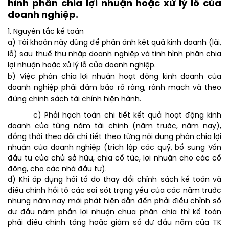
hình phân chia lợi nhuận hoặc xử lý lỗ của
doanh nghiệp.
1. Nguyên tắc kế toán
a) Tài khoản này dùng để phản ánh kết quả kinh doanh (lãi,
lỗ) sau thuế thu nhập doanh nghiệp và tình hình phân chia
lợi nhuận hoặc xử lý lỗ của doanh nghiệp.
b) Việc phân chia lợi nhuận hoạt động kinh doanh của
doanh nghiệp phải đảm bảo rõ ràng, rành mạch và theo
đúng chính sách tài chính hiện hành.
c) Phải hạch toán chi tiết kết quả hoạt động kinh
doanh của từng năm tài chính (năm trước, năm nay),
đồng thời theo dõi chi tiết theo từng nội dung phân chia lợi
nhuận của doanh nghiệp (trích lập các quỹ, bổ sung Vốn
đầu tư của chủ sở hữu, chia cổ tức, lợi nhuận cho các cổ
đông, cho các nhà đầu tư).
d) Khi áp dụng hồi tố do thay đổi chính sách kế toán và
điều chỉnh hồi tố các sai sót trọng yếu của các năm trước
nhưng năm nay mới phát hiện dẫn đến phải điều chỉnh số
dư đầu năm phần lợi nhuận chưa phân chia thì kế toán
phải điều chỉnh tăng hoặc giảm số dư đầu năm của TK