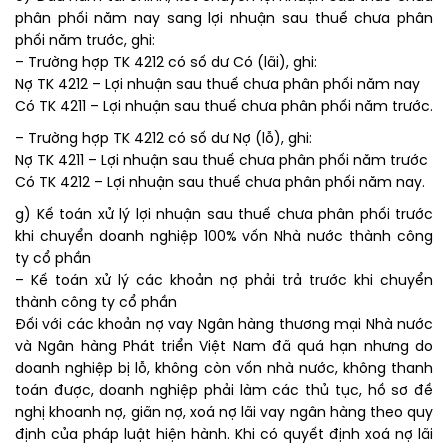
phân phối năm nay sang lợi nhuận sau thuế chưa phân
phối năm trước, ghi:
– Trường hợp TK 4212 có số dư Có (lãi), ghi:
Nợ TK 4212 – Lợi nhuận sau thuế chưa phân phối năm nay
Có TK 4211 – Lợi nhuận sau thuế chưa phân phối năm trước.
– Trường hợp TK 4212 có số dư Nợ (lỗ), ghi:
Nợ TK 4211 – Lợi nhuận sau thuế chưa phân phối năm trước
Có TK 4212 – Lợi nhuận sau thuế chưa phân phối năm nay.
g) Kế toán xử lý lợi nhuận sau thuế chưa phân phối trước
khi chuyển doanh nghiệp 100% vốn Nhà nước thành công
ty cổ phần
– Kế toán xử lý các khoản nợ phải trả trước khi chuyển
thành công ty cổ phần
Đối với các khoản nợ vay Ngân hàng thương mại Nhà nước
và Ngân hàng Phát triển Việt Nam đã quá hạn nhưng do
doanh nghiệp bị lỗ, không còn vốn nhà nước, không thanh
toán được, doanh nghiệp phải làm các thủ tục, hồ sơ đề
nghị khoanh nợ, giãn nợ, xoá nợ lãi vay ngân hàng theo quy
định của pháp luật hiện hành. Khi có quyết định xoá nợ lãi