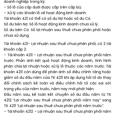
doanh nghiệp trong kỳ;
– Số lỗ của cấp dưới được cấp trên cấp bù;
– Xử lý các khoản lỗ về hoạt động kinh doanh.
Tài khoản 421 có thể có số dư Nợ hoặc số dư Có.
Số dư bên Nợ: Số lỗ hoạt động kinh doanh chưa xử lý.
Số dư bên Có: Số lợi nhuận sau thuế chưa phân phối hoặc
chưa sử dụng.
Tài khoản 421- Lợi nhuận sau thuế chưa phân phối, có 2 tài
khoản cấp 2:
– Tài khoản 4211 – Lợi nhuận sau thuế chưa phân phối năm
trước: Phản ánh kết quả hoạt động kinh doanh, tình hình
phân chia lợi nhuận hoặc xử lý lỗ thuộc các năm trước. Tài
khoản 4211 còn dùng để phản ánh số điều chỉnh tăng hoặc
giảm số dư đầu năm của TK 4211 khi áp dụng hồi tố do thay
đổi chính sách kế toán và điều chỉnh hồi tố các sai sót
trọng yếu của năm trước, năm nay mới phát hiện.
Đầu năm sau, kế toán kết chuyển số dư đầu năm từ TK
4212 “Lợi nhuận sau thuế chưa phân phối năm nay” sang
TK 4211 “Lợi nhuận sau thuế chưa phân phối năm trước”.
– Tài khoản 4212 – Lợi nhuận sau thuế chưa phân phối năm