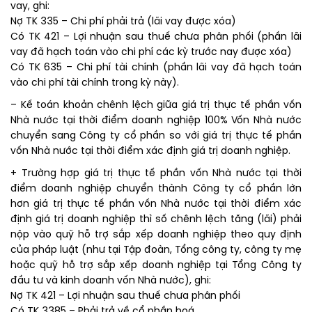
vay, ghi:
Nợ TK 335 – Chi phí phải trả (lãi vay được xóa)
Có TK 421 – Lợi nhuận sau thuế chưa phân phối (phần lãi
vay đã hạch toán vào chi phí các kỳ trước nay được xóa)
Có TK 635 – Chi phí tài chính (phần lãi vay đã hạch toán
vào chi phí tài chính trong kỳ này).
– Kế toán khoản chênh lệch giữa giá trị thực tế phần vốn
Nhà nước tại thời điểm doanh nghiệp 100% Vốn Nhà nước
chuyển sang Công ty cổ phần so với giá trị thực tế phần
vốn Nhà nước tại thời điểm xác định giá trị doanh nghiệp.
+ Trường hợp giá trị thực tế phần vốn Nhà nước tại thời
điểm doanh nghiệp chuyển thành Công ty cổ phần lớn
hơn giá trị thực tế phần vốn Nhà nước tại thời điểm xác
định giá trị doanh nghiệp thì số chênh lệch tăng (lãi) phải
nộp vào quỹ hỗ trợ sắp xếp doanh nghiệp theo quy định
của pháp luật (như tại Tập đoàn, Tổng công ty, công ty mẹ
hoặc quỹ hỗ trợ sắp xếp doanh nghiệp tại Tổng Công ty
đầu tư và kinh doanh vốn Nhà nước), ghi:
Nợ TK 421 – Lợi nhuận sau thuế chưa phân phối
Có TK 3385 – Phải trả về cổ phần hoá.