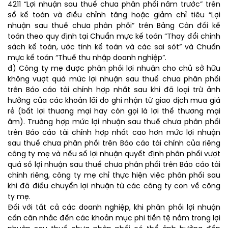
4211 “Lợi nhuận sau thuế chưa phân phối năm trước” trên
sổ kế toán và điều chỉnh tăng hoặc giảm chỉ tiêu “Lợi
nhuận sau thuế chưa phân phối” trên Bảng Cân đối kế
toán theo quy định tại Chuẩn mực kế toán “Thay đổi chính
sách kế toán, ước tính kế toán và các sai sót” và Chuẩn
mực kế toán “Thuế thu nhập doanh nghiệp”.
đ) Công ty mẹ được phân phối lợi nhuận cho chủ sở hữu
không vượt quá mức lợi nhuận sau thuế chưa phân phối
trên Báo cáo tài chính hợp nhất sau khi đã loại trừ ảnh
hưởng của các khoản lãi do ghi nhận từ giao dịch mua giá
rẻ (bất lợi thương mại hay còn gọi là lợi thế thương mại
âm). Trường hợp mức lợi nhuận sau thuế chưa phân phối
trên Báo cáo tài chính hợp nhất cao hơn mức lợi nhuận
sau thuế chưa phân phối trên Báo cáo tài chính của riêng
công ty mẹ và nếu số lợi nhuận quyết định phân phối vượt
quá số lợi nhuận sau thuế chưa phân phối trên Báo cáo tài
chính riêng, công ty mẹ chỉ thực hiện việc phân phối sau
khi đã điều chuyển lợi nhuận từ các công ty con về công
ty mẹ.
Đối với tất cả các doanh nghiệp, khi phân phối lợi nhuận
cần cân nhắc đến các khoản mục phi tiền tệ nằm trong lợi