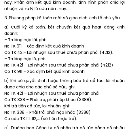
nay: Phản ánh kết quả kinh doanh, tình hình phân chia lợi
nhuận và xử lý lỗ của năm nay.
3. Phương pháp kế toán một số giao dịch kinh tế chủ yếu
a) Cuối kỳ kế toán, kết chuyển kết quả hoạt động kinh
doanh:
– Trường hợp lãi, ghi:
Nợ TK 911 – Xác định kết quả kinh doanh
Có TK 421- Lợi nhuận sau thuế chưa phân phối (4212).
– Trường hợp lỗ, ghi:
Nợ TK 421 – Lợi nhuận sau thuế chưa phân phối (4212)
Có TK 911 – Xác định kết quả kinh doanh.
b) Khi có quyết định hoặc thông báo trả cổ tức, lợi nhuận
được chia cho các chủ sở hữu, ghi:
Nợ TK 421 – Lợi nhuận sau thuế chưa phân phối
Có TK 338 – Phải trả, phải nộp khác (3388).
Khi trả tiền cổ tức, lợi nhuận, ghi:
Nợ TK 338 – Phải trả, phải nộp khác (3388)
Có các TK 111, 112,… (số tiền thực trả).
c) Trường hợp Công ty cổ phần trả cổ tức bằng cổ phiếu