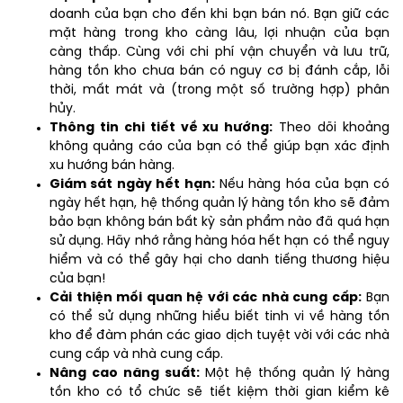
doanh của bạn cho đến khi bạn bán nó. Bạn giữ các
mặt hàng trong kho càng lâu, lợi nhuận của bạn
càng thấp. Cùng với chi phí vận chuyển và lưu trữ,
hàng tồn kho chưa bán có nguy cơ bị đánh cắp, lỗi
thời, mất mát và (trong một số trường hợp) phân
hủy.
Thông tin chi tiết về xu hướng:
Theo dõi khoảng
không quảng cáo của bạn có thể giúp bạn xác định
xu hướng bán hàng.
Giám sát ngày hết hạn:
Nếu hàng hóa của bạn có
ngày hết hạn, hệ thống quản lý hàng tồn kho sẽ đảm
bảo bạn không bán bất kỳ sản phẩm nào đã quá hạn
sử dụng. Hãy nhớ rằng hàng hóa hết hạn có thể nguy
hiểm và có thể gây hại cho danh tiếng thương hiệu
của bạn!
Cải thiện mối quan hệ với các nhà cung cấp:
Bạn
có thể sử dụng những hiểu biết tinh vi về hàng tồn
kho để đàm phán các giao dịch tuyệt vời với các nhà
cung cấp và nhà cung cấp.
Nâng cao năng suất:
Một hệ thống quản lý hàng
tồn kho có tổ chức sẽ tiết kiệm thời gian kiểm kê