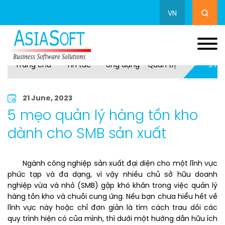
VN
Trang chủ
Tin tức
Ứng dụng - Quản trị
5 mẹ
21 June, 2023
5 mẹo quản lý hàng tồn kho
dành cho SMB sản xuất
Ngành công nghiệp sản xuất đại diện cho một lĩnh vực
phức tạp và đa dạng, vì vậy nhiều chủ sở hữu doanh
nghiệp vừa và nhỏ (SMB) gặp khó khăn trong việc quản lý
hàng tồn kho và chuỗi cung ứng. Nếu bạn chưa hiểu hết về
lĩnh vực này hoặc chỉ đơn giản là tìm cách trau dồi các
quy trình hiện có của mình, thì dưới một hướng dẫn hữu ích