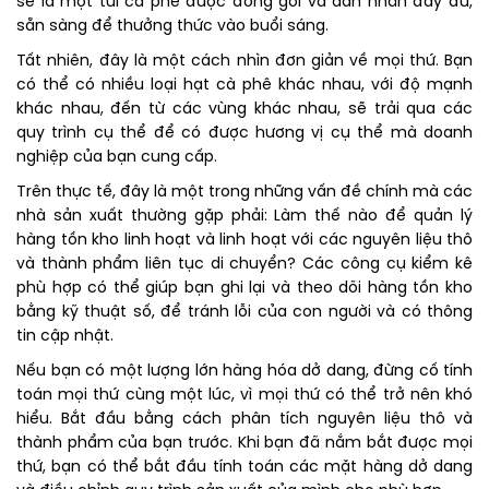
sẽ là một túi cà phê được đóng gói và dán nhãn đầy đủ,
sẵn sàng để thưởng thức vào buổi sáng.
Tất nhiên, đây là một cách nhìn đơn giản về mọi thứ. Bạn
có thể có nhiều loại hạt cà phê khác nhau, với độ mạnh
khác nhau, đến từ các vùng khác nhau, sẽ trải qua các
quy trình cụ thể để có được hương vị cụ thể mà doanh
nghiệp của bạn cung cấp.
Trên thực tế, đây là một trong những vấn đề chính mà các
nhà sản xuất thường gặp phải: Làm thế nào để quản lý
hàng tồn kho linh hoạt và linh hoạt với các nguyên liệu thô
và thành phẩm liên tục di chuyển? Các công cụ kiểm kê
phù hợp có thể giúp bạn ghi lại và theo dõi hàng tồn kho
bằng kỹ thuật số, để tránh lỗi của con người và có thông
tin cập nhật.
Nếu bạn có một lượng lớn hàng hóa dở dang, đừng cố tính
toán mọi thứ cùng một lúc, vì mọi thứ có thể trở nên khó
hiểu. Bắt đầu bằng cách phân tích nguyên liệu thô và
thành phẩm của bạn trước. Khi bạn đã nắm bắt được mọi
thứ, bạn có thể bắt đầu tính toán các mặt hàng dở dang