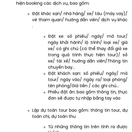
hiện booking các dịch vụ, bao gồm:
Đặt khác sạn/ nhà hàng/ xe/ tàu (máy vay)/
vé tham quan/ hướng dẫn viên/ dịch vụ khác
.
Đặt xe: số phiếu/ ngày/ mã tour/
ngày khởi hành/ lộ trình/ loại xe/ giá
xe/ có ghi chú (có thể thay đổi giá xe
trong quá trình thực hiện tour)/ số
xe/ tài xế/ hướng dẫn viên/Thông tin
chuyến bay…
Đặt khách sạn: số phiếu/ ngày/ mã
tour/ ngày vào/ ngày ra/ loại phòng/
tên phòng/Giá tiền / các ghi chú…
Phiếu đặt ăn: bao gồm thông tin, thực
đơn sẽ được tự nhập bằng tay vào
Lập dự toán tour bao gồm: thông tin tour, dự
toán chi, dự toán thu
Từ những thông tin trên tính ra được