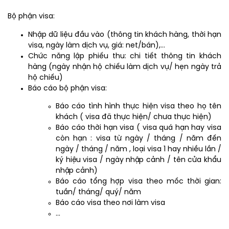
Bộ phận visa:
Nhập dữ liệu đầu vào (thông tin khách hàng, thời hạn
visa, ngày làm dịch vụ, giá: net/bán),…
Chức năng lập phiếu thu: chi tiết thông tin khách
hàng (ngày nhận hộ chiếu làm dịch vụ/ hẹn ngày trả
hộ chiếu)
Báo cáo bộ phận visa:
Báo cáo tình hình thực hiện visa theo họ tên
khách ( visa đã thực hiện/ chưa thực hiện)
Báo cáo thời hạn visa ( visa quá hạn hay visa
còn hạn : visa từ ngày / tháng / năm đến
ngày / tháng / năm , loại visa 1 hay nhiều lần /
ký hiệu visa / ngày nhập cảnh / tên cửa khẩu
nhập cảnh)
Báo cáo tổng hợp visa theo mốc thời gian:
tuần/ tháng/ quý/ năm
Báo cáo visa theo nơi làm visa
…