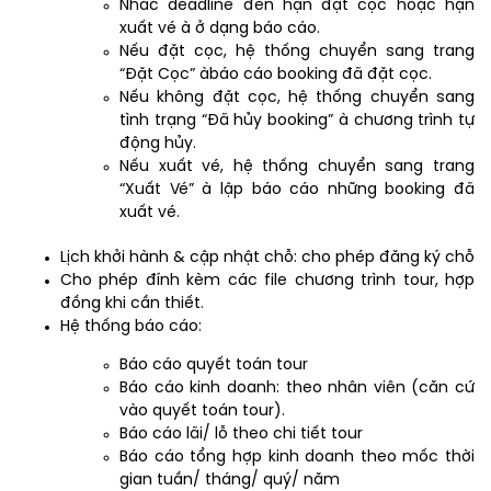
Nhắc deadline đến hạn đặt cọc hoặc hạn
xuất vé à ở dạng báo cáo.
Nếu đặt cọc, hệ thống chuyển sang trang
“Đặt Cọc” àbáo cáo booking đã đặt cọc.
Nếu không đặt cọc, hệ thống chuyển sang
tình trạng “Đã hủy booking” à chương trình tự
động hủy.
Nếu xuất vé, hệ thống chuyển sang trang
“Xuất Vé” à lập báo cáo những booking đã
xuất vé.
Lịch khởi hành & cập nhật chỗ: cho phép đăng ký chỗ
Cho phép đính kèm các file chương trình tour, hợp
đồng khi cần thiết.
Hệ thống báo cáo:
Báo cáo quyết toán tour
Báo cáo kinh doanh: theo nhân viên (căn cứ
vào quyết toán tour).
Báo cáo lãi/ lỗ theo chi tiết tour
Báo cáo tổng hợp kinh doanh theo mốc thời
gian tuần/ tháng/ quý/ năm