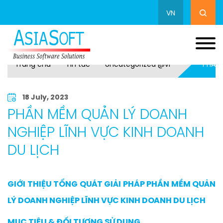
VN
Trang chủ
Tin tức
Uncategorized @vi
PHẦN 
18 July, 2023
PHẦN MỀM QUẢN LÝ DOANH
NGHIỆP LĨNH VỰC KINH DOANH
DU LỊCH
GIỚI THIỆU TỔNG QUÁT GIẢI PHÁP PHẦN MỀM QUẢN
LÝ DOANH NGHIỆP LĨNH VỰC KINH DOANH DU LỊCH
MỤC TIÊU & ĐỐI TƯỢNG SỬ DỤNG