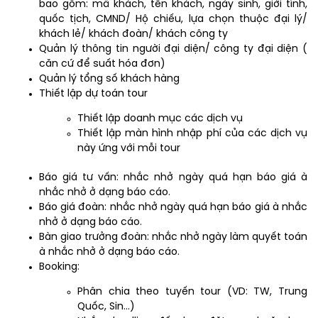
bao gồm: mã khách, tên khách, ngày sinh, giới tính,
quốc tịch, CMND/ Hộ chiếu, lựa chọn thuộc đại lý/
khách lẻ/ khách đoàn/ khách công ty
Quản lý thông tin người đại diện/ công ty đại diện (
căn cứ để suất hóa đơn)
Quản lý tổng số khách hàng
Thiết lập dự toán tour
Thiết lập doanh mục các dịch vụ
Thiết lập màn hình nhập phí của các dịch vụ
này ứng với mỗi tour
Báo giá tư vấn: nhắc nhở ngày quá hạn báo giá à
nhắc nhở ở dạng báo cáo.
Báo giá đoàn: nhắc nhở ngày quá hạn báo giá à nhắc
nhở ở dạng báo cáo.
Bàn giao trưởng đoàn: nhắc nhở ngày làm quyết toán
à nhắc nhở ở dạng báo cáo.
Booking:
Phân chia theo tuyến tour (VD: TW, Trung
Quốc, Sin…)