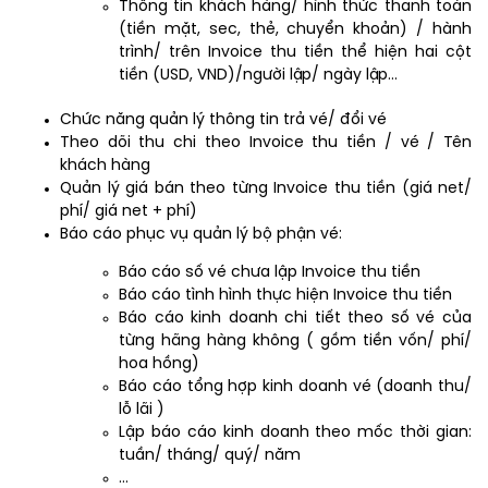
Thông tin khách hàng/ hình thức thanh toán
(tiền mặt, sec, thẻ, chuyển khoản) / hành
trình/ trên Invoice thu tiền thể hiện hai cột
tiền (USD, VND)/người lập/ ngày lập…
Chức năng quản lý thông tin trả vé/ đổi vé
Theo dõi thu chi theo Invoice thu tiền / vé / Tên
khách hàng
Quản lý giá bán theo từng Invoice thu tiền (giá net/
phí/ giá net + phí)
Báo cáo phục vụ quản lý bộ phận vé:
Báo cáo số vé chưa lập Invoice thu tiền
Báo cáo tình hình thực hiện Invoice thu tiền
Báo cáo kinh doanh chi tiết theo số vé của
từng hãng hàng không ( gồm tiền vốn/ phí/
hoa hồng)
Báo cáo tổng hợp kinh doanh vé (doanh thu/
lỗ lãi )
Lập báo cáo kinh doanh theo mốc thời gian:
tuần/ tháng/ quý/ năm
…