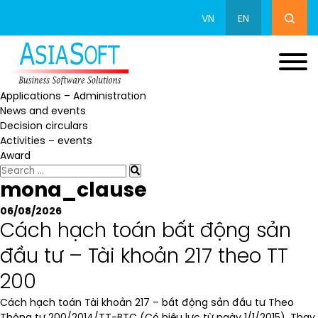
VN
EN
Mới
Applications – Administration
News and events
Decision circulars
Activities – events
Award
mona_clause
06/08/2026
Cách hạch toán bất động sản
đầu tư – Tài khoản 217 theo TT
200
Cách hạch toán Tài khoản 217 – bất động sản đầu tư Theo