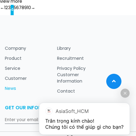
view more
←
1
2
3
5
6
7
8
9
10
→
4
Company
Library
Product
Recruitment
Service
Privacy Policy
Customer
Customer
Information
News
Contact
GET OUR INFORMATION
AsiaSoft_HCM
Trân trọng kính chào!

Chúng tôi có thể giúp gì cho bạn?