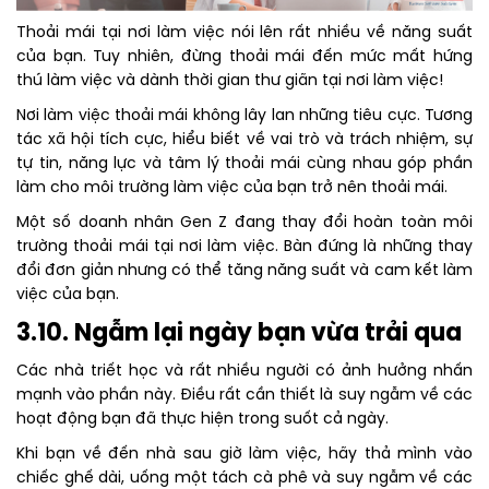
Thoải mái tại nơi làm việc nói lên rất nhiều về năng suất
của bạn. Tuy nhiên, đừng thoải mái đến mức mất hứng
thú làm việc và dành thời gian thư giãn tại nơi làm việc!
Nơi làm việc thoải mái không lây lan những tiêu cực. Tương
tác xã hội tích cực, hiểu biết về vai trò và trách nhiệm, sự
tự tin, năng lực và tâm lý thoải mái cùng nhau góp phần
làm cho môi trường làm việc của bạn trở nên thoải mái.
Một số doanh nhân Gen Z đang thay đổi hoàn toàn môi
trường thoải mái tại nơi làm việc. Bàn đứng là những thay
đổi đơn giản nhưng có thể tăng năng suất và cam kết làm
việc của bạn.
3.10. Ngẫm lại ngày bạn vừa trải qua
Các nhà triết học và rất nhiều người có ảnh hưởng nhấn
mạnh vào phần này. Điều rất cần thiết là suy ngẫm về các
hoạt động bạn đã thực hiện trong suốt cả ngày.
Khi bạn về đến nhà sau giờ làm việc, hãy thả mình vào
chiếc ghế dài, uống một tách cà phê và suy ngẫm về các