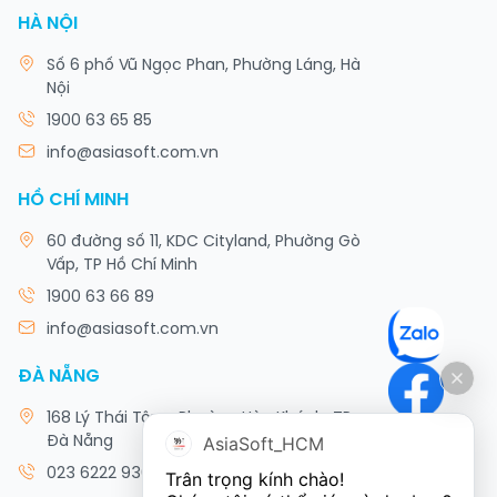
HÀ NỘI
Số 6 phố Vũ Ngọc Phan, Phường Láng, Hà
Nội
1900 63 65 85
info@asiasoft.com.vn
HỒ CHÍ MINH
60 đường số 11, KDC Cityland, Phường Gò
Vấp, TP Hồ Chí Minh
1900 63 66 89
info@asiasoft.com.vn
ĐÀ NẴNG
168 Lý Thái Tông, Phường Hòa Khánh, TP
AsiaSoft_HCM
Đà Nẵng
023 6222 9308
Trân trọng kính chào!
