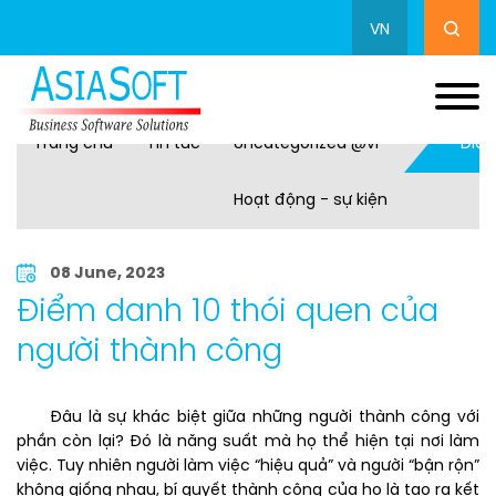
VN
Trang chủ
Tin tức
Uncategorized @vi
Điểm
Hoạt động - sự kiện
08 June, 2023
Điểm danh 10 thói quen của
người thành công
Đâu là sự khác biệt giữa những người thành công với
phần còn lại? Đó là năng suất mà họ thể hiện tại nơi làm
việc. Tuy nhiên người làm việc “hiệu quả” và người “bận rộn”
không giống nhau, bí quyết thành công của họ là tạo ra kết