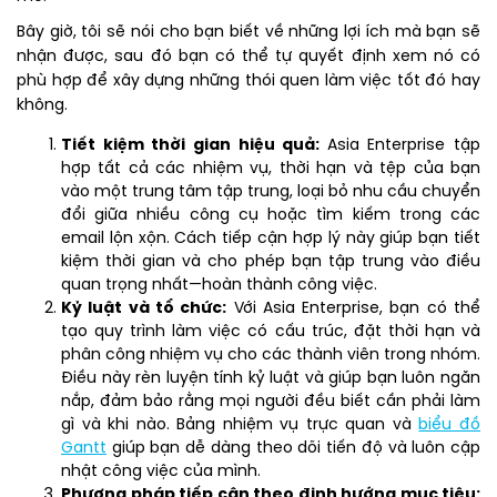
Bây giờ, tôi sẽ nói cho bạn biết về những lợi ích mà bạn sẽ
nhận được, sau đó bạn có thể tự quyết định xem nó có
phù hợp để xây dựng những thói quen làm việc tốt đó hay
không.
Tiết kiệm thời gian hiệu quả:
Asia Enterprise tập
hợp tất cả các nhiệm vụ, thời hạn và tệp của bạn
vào một trung tâm tập trung, loại bỏ nhu cầu chuyển
đổi giữa nhiều công cụ hoặc tìm kiếm trong các
email lộn xộn. Cách tiếp cận hợp lý này giúp bạn tiết
kiệm thời gian và cho phép bạn tập trung vào điều
quan trọng nhất—hoàn thành công việc.
Kỷ luật và tổ chức:
Với Asia Enterprise, bạn có thể
tạo quy trình làm việc có cấu trúc, đặt thời hạn và
phân công nhiệm vụ cho các thành viên trong nhóm.
Điều này rèn luyện tính kỷ luật và giúp bạn luôn ngăn
nắp, đảm bảo rằng mọi người đều biết cần phải làm
gì và khi nào. Bảng nhiệm vụ trực quan và
biểu đồ
Gantt
giúp bạn dễ dàng theo dõi tiến độ và luôn cập
nhật công việc của mình.
Phương pháp tiếp cận theo định hướng mục tiêu: