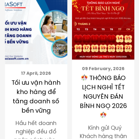
09 February, 2026
29 January, 2026
THÔNG BÁO
Quản lý thủ
LỊCH NGHỈ TẾT
công vs DMS:
NGUYÊN ĐÁN
Giải pháp nào
BÍNH NGỌ 2026
cho nhà phân
phối
Kính gửi Quý
Quản lý thủ công
Khách hàng thân
vs DMS là bài