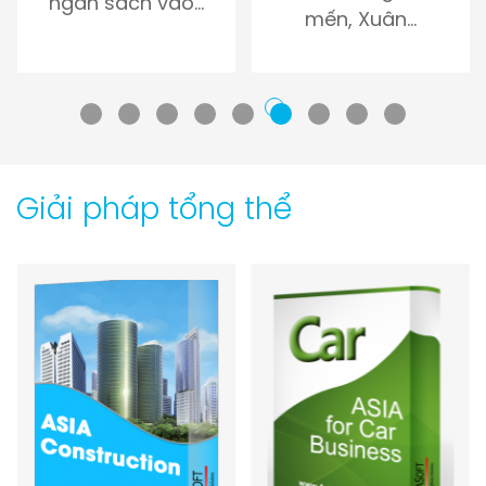
mến, Xuân…
toán…
Giải pháp tổng thể