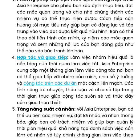
Asia Enterprise cho phép bạn xác định mục tiêu, đặt
các mốc quan trọng và chia nhỏ chúng thành các
nhiệm vụ có thể thực hiện được. Cách tiếp cận
hướng tới mục tiêu này giúp bạn có động lực và tập
trung vào việc đạt được kết quả hữu hình. Bạn có thể
theo dõi tiến trình của mình, kỷ niệm các mốc quan
trọng và xem những nỗ lực của bạn đóng góp như
thế nào vào bức tranh lớn hơn.
Hợp tác và giao tiếp
:
Làm việc nhóm hiệu quả là
nền tảng của thói quen làm việc tốt. Asia Enterprise
cung cấp một không gian làm việc cộng tác nơi bạn
có thể giao tiếp với nhóm của mình, chia sẻ ý tưởng
và
cộng tác trên các dự án
một cách liền mạch. Các
tính năng trò chuyện, thảo luận và chia sẻ tệp trong
thời gian thực giúp cộng tác suôn sẻ và thúc đẩy
cảm giác thân thiết.
Tăng năng suất cá nhân:
Với Asia Enterprise, bạn có
thể ưu tiên các nhiệm vụ, đặt lời nhắc và nhận thông
báo, giúp bạn có trách nhiệm và giúp bạn quản lý
thời gian hiệu quả. Khả năng tạo danh sách việc cần
làm cá nhân và tùy chỉnh không gian làm việc theo